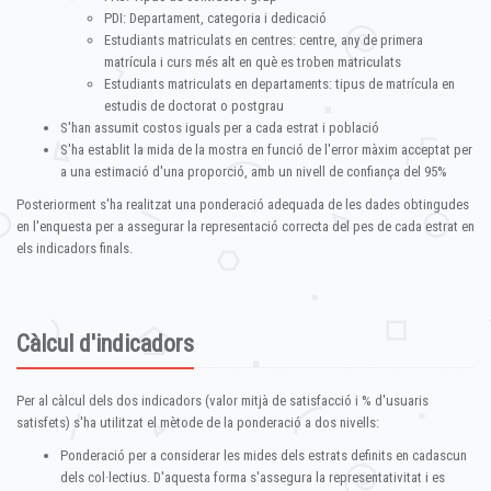
PDI: Departament, categoria i dedicació
Estudiants matriculats en centres: centre, any de primera
matrícula i curs més alt en què es troben matriculats
Estudiants matriculats en departaments: tipus de matrícula en
estudis de doctorat o postgrau
S'han assumit costos iguals per a cada estrat i població
S'ha establit la mida de la mostra en funció de l'error màxim acceptat per
a una estimació d'una proporció, amb un nivell de confiança del 95%
Posteriorment s'ha realitzat una ponderació adequada de les dades obtingudes
en l'enquesta per a assegurar la representació correcta del pes de cada estrat en
els indicadors finals.
Càlcul d'indicadors
Per al càlcul dels dos indicadors (valor mitjà de satisfacció i % d'usuaris
satisfets) s'ha utilitzat el mètode de la ponderació a dos nivells:
Ponderació per a considerar les mides dels estrats definits en cadascun
dels col·lectius. D'aquesta forma s'assegura la representativitat i es