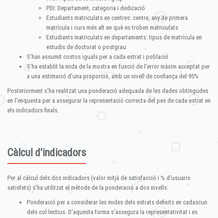
PDI: Departament, categoria i dedicació
Estudiants matriculats en centres: centre, any de primera
matrícula i curs més alt en què es troben matriculats
Estudiants matriculats en departaments: tipus de matrícula en
estudis de doctorat o postgrau
S'han assumit costos iguals per a cada estrat i població
S'ha establit la mida de la mostra en funció de l'error màxim acceptat per
a una estimació d'una proporció, amb un nivell de confiança del 95%
Posteriorment s'ha realitzat una ponderació adequada de les dades obtingudes
en l'enquesta per a assegurar la representació correcta del pes de cada estrat en
els indicadors finals.
Càlcul d'indicadors
Per al càlcul dels dos indicadors (valor mitjà de satisfacció i % d'usuaris
satisfets) s'ha utilitzat el mètode de la ponderació a dos nivells:
Ponderació per a considerar les mides dels estrats definits en cadascun
dels col·lectius. D'aquesta forma s'assegura la representativitat i es