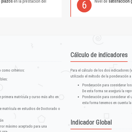
s plazos
en la prestación del
Nivel de
satisfacción 
6
Cálculo de indicadores
 como criterios:
Para el cálculo de los dos indicadores (
utilizado el método de la ponderación a 
ables:
Ponderación para considerar los
De esta forma se asegura la repr
e primera matrícula y curso más alto en
Ponderación para considerar el 
esta forma tenemos en cuenta la
e matrícula en estudios de Doctorado o
ión
Indicador Global
error máximo aceptado para una