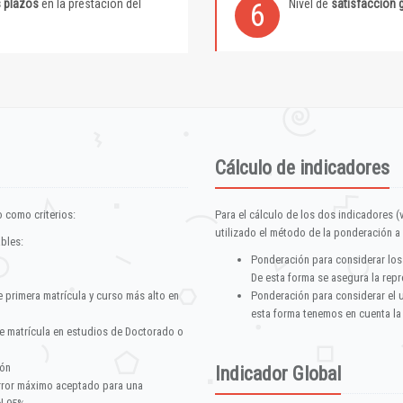
s plazos
en la prestación del
Nivel de
satisfacción 
6
Cálculo de indicadores
 como criterios:
Para el cálculo de los dos indicadores (
utilizado el método de la ponderación a 
ables:
Ponderación para considerar los
De esta forma se asegura la repr
e primera matrícula y curso más alto en
Ponderación para considerar el 
esta forma tenemos en cuenta la
e matrícula en estudios de Doctorado o
ión
Indicador Global
error máximo aceptado para una