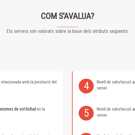
COM S'AVALUA?
Els serveis són valorats sobre la base dels atributs següents:
relacionada amb la prestació del
Nivell de satisfacció
4
servei
nismes de sol·licitud
en la
Nivell de satisfacció
5
servei