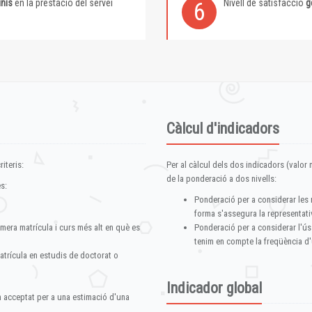
inis
en la prestació del servei
Nivell de satisfacció
g
6
Càlcul d'indicadors
iteris:
Per al càlcul dels dos indicadors (valor m
de la ponderació a dos nivells:
s:
Ponderació per a considerar les 
forma s'assegura la representativ
imera matrícula i curs més alt en què es
Ponderació per a considerar l'ús
tenim en compte la freqüència d'
atrícula en estudis de doctorat o
Indicador global
im acceptat per a una estimació d'una