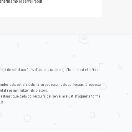
eneral
amb el servei rebut
itjà de satisfacció i % d'usuaris satisfets) s'ha utilitzat el mètode
mides dels estrats definits en cadascun dels col·lectius. D'aquesta
itat i es minimitzen els biaixos.
 estimat que cada col·lectiu fa del servei avaluat. D'aquesta forma
ús.