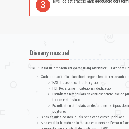
Nivell de satisfacció amb
adequació dels term
3
Disseny mostral
S'ha utilitzat un procediment de mostreig estratificat usant com a cr
Cada població s'ha classificat segons les diferents variable
PAS: Tipus de contracte i grup
PDI: Departament, categoria i dedicació
Estudiants matriculats en centres: centre, any de pr
troben matriculats
Estudiants matriculats en departaments: tipus de m
postgrau
S'han assumit costos iguals per a cada estrat i població
S'ha establit la mida de la mostra en funció de l'error màx
proporció, amb un nivell de confiança del 95%