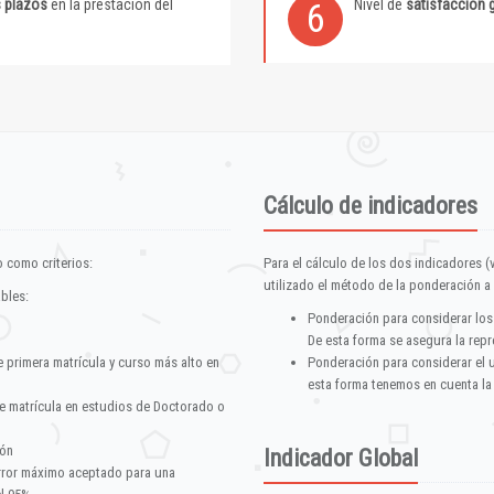
s plazos
en la prestación del
Nivel de
satisfacción 
6
Cálculo de indicadores
 como criterios:
Para el cálculo de los dos indicadores (
utilizado el método de la ponderación a 
ables:
Ponderación para considerar los
De esta forma se asegura la repr
e primera matrícula y curso más alto en
Ponderación para considerar el 
esta forma tenemos en cuenta la
e matrícula en estudios de Doctorado o
ión
Indicador Global
error máximo aceptado para una