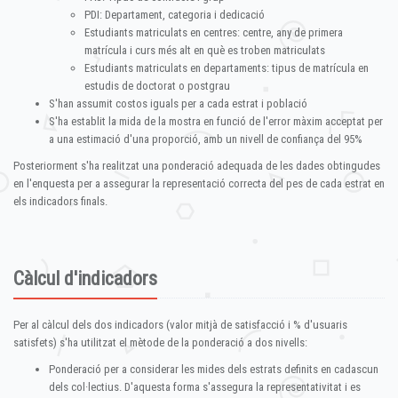
PDI: Departament, categoria i dedicació
Estudiants matriculats en centres: centre, any de primera
matrícula i curs més alt en què es troben matriculats
Estudiants matriculats en departaments: tipus de matrícula en
estudis de doctorat o postgrau
S'han assumit costos iguals per a cada estrat i població
S'ha establit la mida de la mostra en funció de l'error màxim acceptat per
a una estimació d'una proporció, amb un nivell de confiança del 95%
Posteriorment s'ha realitzat una ponderació adequada de les dades obtingudes
en l'enquesta per a assegurar la representació correcta del pes de cada estrat en
els indicadors finals.
Càlcul d'indicadors
Per al càlcul dels dos indicadors (valor mitjà de satisfacció i % d'usuaris
satisfets) s'ha utilitzat el mètode de la ponderació a dos nivells:
Ponderació per a considerar les mides dels estrats definits en cadascun
dels col·lectius. D'aquesta forma s'assegura la representativitat i es