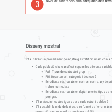
Nivell de satisfacció amb
adequació dels term
3
Disseny mostral
S'ha utilitzat un procediment de mostreig estratificat usant com a cr
Cada població s'ha classificat segons les diferents variable
PAS: Tipus de contracte i grup
PDI: Departament, categoria i dedicació
Estudiants matriculats en centres: centre, any de pr
troben matriculats
Estudiants matriculats en departaments: tipus de m
postgrau
S'han assumit costos iguals per a cada estrat i població
S'ha establit la mida de la mostra en funció de l'error màx
proporció, amb un nivell de confiança del 95%