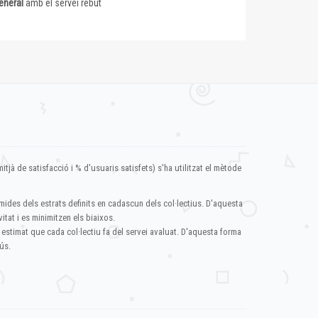
eneral
amb el servei rebut
itjà de satisfacció i % d'usuaris satisfets) s'ha utilitzat el mètode
mides dels estrats definits en cadascun dels col·lectius. D'aquesta
itat i es minimitzen els biaixos.
 estimat que cada col·lectiu fa del servei avaluat. D'aquesta forma
ús.