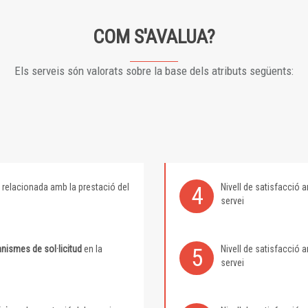
COM S'AVALUA?
Els serveis són valorats sobre la base dels atributs següents:
relacionada amb la prestació del
Nivell de satisfacció
4
servei
nismes de sol·licitud
en la
Nivell de satisfacció
5
servei