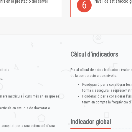
inis
en la prestació del servei
Nivell de satisfacció
g
6
Càlcul d'indicadors
iteris:
Per al càlcul dels dos indicadors (valor m
de la ponderació a dos nivells:
s:
Ponderació per a considerar les 
forma s'assegura la representativ
imera matrícula i curs més alt en què es
Ponderació per a considerar l'ús
tenim en compte la freqüència d'
atrícula en estudis de doctorat o
Indicador global
im acceptat per a una estimació d'una