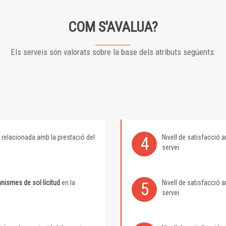
COM S'AVALUA?
Els serveis són valorats sobre la base dels atributs següents:
relacionada amb la prestació del
Nivell de satisfacció
4
servei
nismes de sol·licitud
en la
Nivell de satisfacció
5
servei