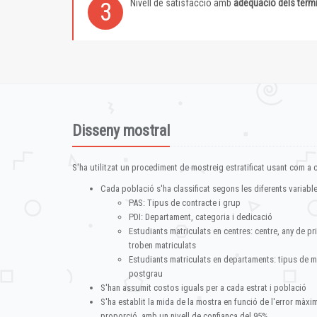
Nivell de satisfacció amb
adequació dels term
3
Disseny mostral
S'ha utilitzat un procediment de mostreig estratificat usant com a cr
Cada població s'ha classificat segons les diferents variable
PAS: Tipus de contracte i grup
PDI: Departament, categoria i dedicació
Estudiants matriculats en centres: centre, any de pr
troben matriculats
Estudiants matriculats en departaments: tipus de m
postgrau
S'han assumit costos iguals per a cada estrat i població
S'ha establit la mida de la mostra en funció de l'error màx
proporció, amb un nivell de confiança del 95%