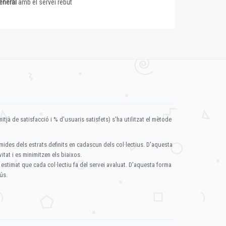
eneral
amb el servei rebut
itjà de satisfacció i % d'usuaris satisfets) s'ha utilitzat el mètode
mides dels estrats definits en cadascun dels col·lectius. D'aquesta
itat i es minimitzen els biaixos.
 estimat que cada col·lectiu fa del servei avaluat. D'aquesta forma
ús.