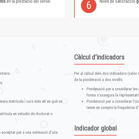
inis
en la prestació del servei
Nivell de satisfacció
g
6
Càlcul d'indicadors
iteris:
Per al càlcul dels dos indicadors (valor m
de la ponderació a dos nivells:
s:
Ponderació per a considerar les 
forma s'assegura la representativ
imera matrícula i curs més alt en què es
Ponderació per a considerar l'ús
tenim en compte la freqüència d'
atrícula en estudis de doctorat o
Indicador global
im acceptat per a una estimació d'una