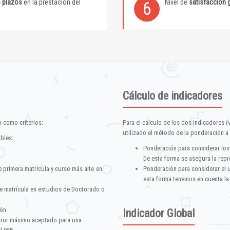
s plazos
en la prestación del
Nivel de
satisfacción 
6
Cálculo de indicadores
 como criterios:
Para el cálculo de los dos indicadores (
utilizado el método de la ponderación a 
ables:
Ponderación para considerar los
De esta forma se asegura la repr
e primera matrícula y curso más alto en
Ponderación para considerar el 
esta forma tenemos en cuenta la
e matrícula en estudios de Doctorado o
ión
Indicador Global
error máximo aceptado para una