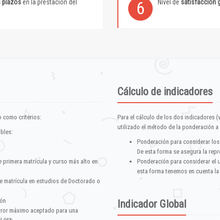
s plazos
en la prestación del
Nivel de
satisfacción 
6
Cálculo de indicadores
 como criterios:
Para el cálculo de los dos indicadores (
utilizado el método de la ponderación a 
ables:
Ponderación para considerar los
De esta forma se asegura la repr
e primera matrícula y curso más alto en
Ponderación para considerar el 
esta forma tenemos en cuenta la
e matrícula en estudios de Doctorado o
ión
Indicador Global
error máximo aceptado para una