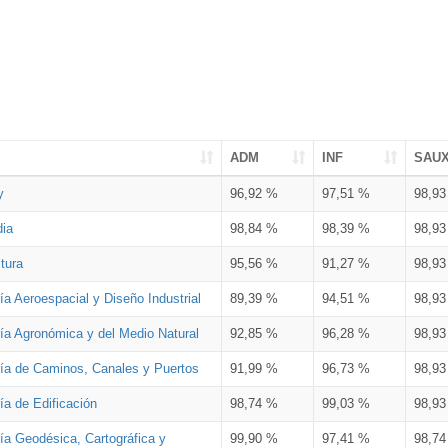
ADM
INF
SAU
y
96,92 %
97,51 %
98,9
dia
98,84 %
98,39 %
98,9
tura
95,56 %
91,27 %
98,9
ía Aeroespacial y Diseño Industrial
89,39 %
94,51 %
98,9
ría Agronómica y del Medio Natural
92,85 %
96,28 %
98,9
ría de Caminos, Canales y Puertos
91,99 %
96,73 %
98,9
ía de Edificación
98,74 %
99,03 %
98,9
ía Geodésica, Cartográfica y
99,90 %
97,41 %
98,7