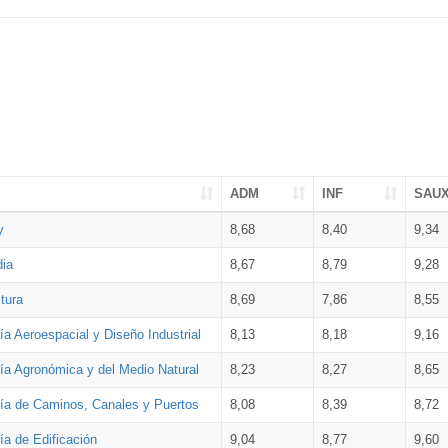
ADM
INF
SAU
y
8,68
8,40
9,34
dia
8,67
8,79
9,28
tura
8,69
7,86
8,55
ía Aeroespacial y Diseño Industrial
8,13
8,18
9,16
ría Agronómica y del Medio Natural
8,23
8,27
8,65
ría de Caminos, Canales y Puertos
8,08
8,39
8,72
ía de Edificación
9,04
8,77
9,60