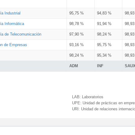
a Industrial
95,75 %
94,83 %
98,9
ía Informática
98,78 %
91,94 %
98,9
ría de Telecomunicación
97,90 %
98,24 %
98,9
ión de Empresas
93,16 %
95,75 %
98,9
98,24 %
95,34 %
98,9
ADM
INF
SAU
LAB:
Laboratorios
UPE:
Unidad de prácticas en empr
URI:
Unidad de relaciones internaci