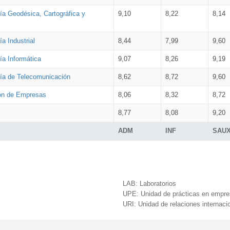
ía Geodésica, Cartográfica y
9,10
8,22
8,14
a Industrial
8,44
7,99
9,60
ía Informática
9,07
8,26
9,19
ría de Telecomunicación
8,62
8,72
9,60
ión de Empresas
8,06
8,32
8,72
8,77
8,08
9,20
ADM
INF
SAU
LAB:
Laboratorios
UPE:
Unidad de prácticas en empr
URI:
Unidad de relaciones internaci