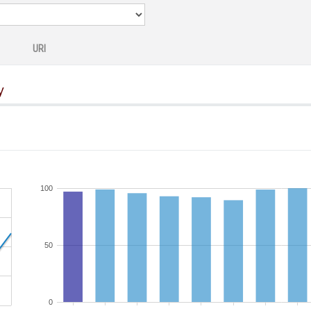
URI
y
100
50
0