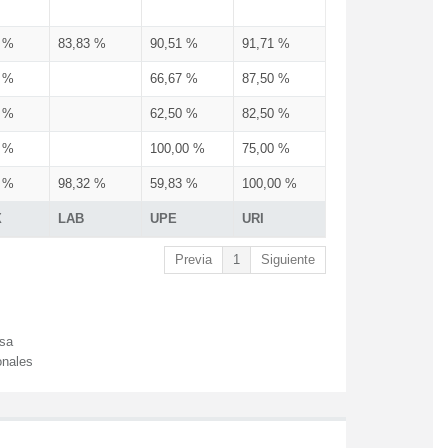
3 %
83,83 %
90,51 %
91,71 %
3 %
66,67 %
87,50 %
3 %
62,50 %
82,50 %
3 %
100,00 %
75,00 %
3 %
98,32 %
59,83 %
100,00 %
X
LAB
UPE
URI
Previa
1
Siguiente
esa
onales