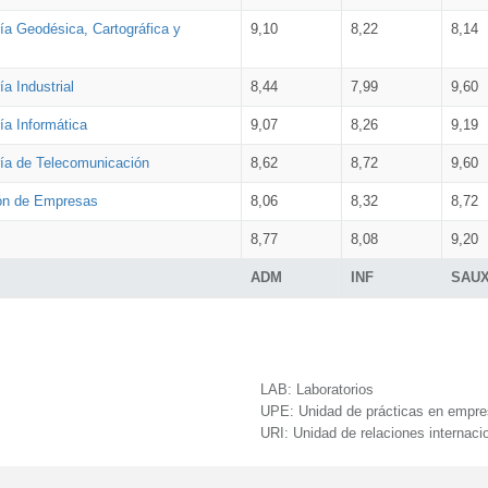
ía Geodésica, Cartográfica y
9,10
8,22
8,14
a Industrial
8,44
7,99
9,60
ía Informática
9,07
8,26
9,19
ría de Telecomunicación
8,62
8,72
9,60
ión de Empresas
8,06
8,32
8,72
8,77
8,08
9,20
ADM
INF
SAU
LAB:
Laboratorios
UPE:
Unidad de prácticas en empr
URI:
Unidad de relaciones internaci