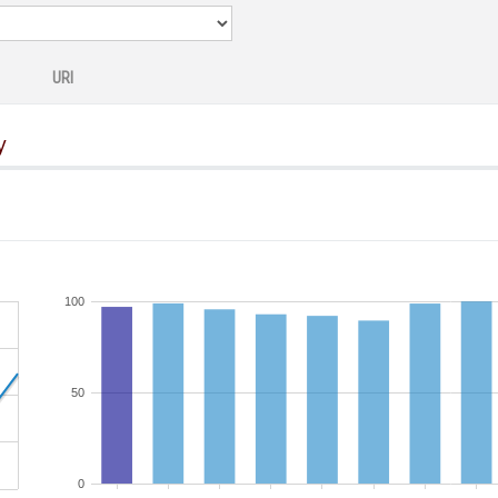
URI
y
100
50
0