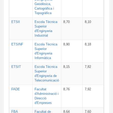
Geodèsica,
Cartogràfica i
Topogràfica
ETSII
Escola Tècnica
8,70
8,10
Superior
d'Enginyeria
Industrial
ETSINF
Escola Tècnica
8,90
8,18
Superior
d'Enginyeria
Informàtica
ETSIT
Escola Tècnica
8,15
7,82
Superior
d'Enginyeria de
Telecomunicació
FADE
Facultat
8,76
7,92
d'Administració i
Direcció
d'Empreses
FBA
Facultat de
8,64
7,60