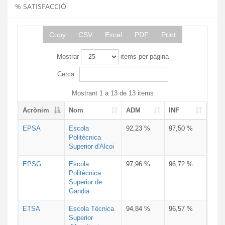
% SATISFACCIÓ
Copy
CSV
Excel
PDF
Print
Mostrar
items per pàgina
Cerca:
Mostrant 1 a 13 de 13 items
Acrònim
Nom
ADM
INF
EPSA
Escola
92,23 %
97,50 %
Politècnica
Superior d'Alcoi
EPSG
Escola
97,96 %
96,72 %
Politècnica
Superior de
Gandia
ETSA
Escola Tècnica
94,84 %
96,57 %
Superior