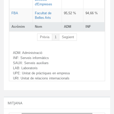
d'Empreses
FBA
Facultat de
95,52 %
94,66 %
Belles Arts
Acrònim
Nom
ADM
INF
Prèvia
1
Següent
ADM:
Administració
INF:
Serveis informàtics
SAUX:
Serveis auxiliars
LAB:
Laboratoris
UPE:
Unitat de pràctiques en empresa
URI:
Unitat de relacions internacionals
MITJANA