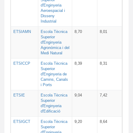
d'Enginyeria
Aeroespacial i
Disseny
Industrial
ETSIAMN
Escola Tècnica
8,70
8,01
Superior
d'Enginyeria
Agronòmica i del
Medi Natural
ETSICCP
Escola Tècnica
8,39
8,31
Superior
d'Enginyeria de
Camins, Canals
i Ports
ETSIE
Escola Tècnica
9,04
7,42
Superior
d'Enginyeria
d'Edificació
ETSIGCT
Escola Tècnica
9,20
8,64
Superior
d'Enginyeria