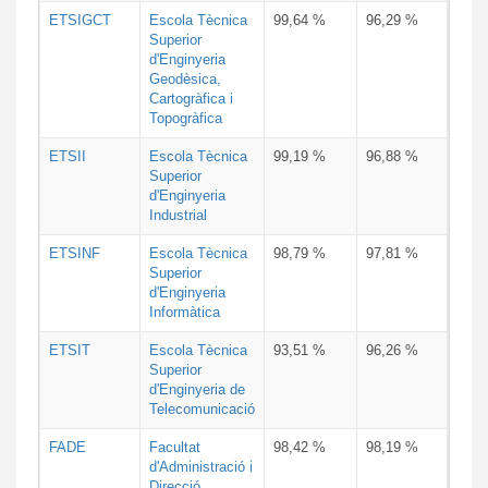
ETSIGCT
Escola Tècnica
99,64 %
96,29 %
Superior
d'Enginyeria
Geodèsica,
Cartogràfica i
Topogràfica
ETSII
Escola Tècnica
99,19 %
96,88 %
Superior
d'Enginyeria
Industrial
ETSINF
Escola Tècnica
98,79 %
97,81 %
Superior
d'Enginyeria
Informàtica
ETSIT
Escola Tècnica
93,51 %
96,26 %
Superior
d'Enginyeria de
Telecomunicació
FADE
Facultat
98,42 %
98,19 %
d'Administració i
Direcció