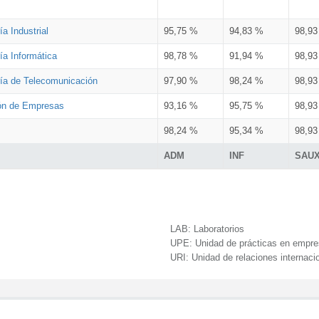
a Industrial
95,75 %
94,83 %
98,9
ía Informática
98,78 %
91,94 %
98,9
ría de Telecomunicación
97,90 %
98,24 %
98,9
ión de Empresas
93,16 %
95,75 %
98,9
98,24 %
95,34 %
98,9
ADM
INF
SAU
LAB:
Laboratorios
UPE:
Unidad de prácticas en empr
URI:
Unidad de relaciones internaci