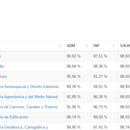
ADM
INF
SAU
y
96,92 %
97,51 %
98,9
dia
98,84 %
98,39 %
98,9
tura
95,56 %
91,27 %
98,9
ía Aeroespacial y Diseño Industrial
89,39 %
94,51 %
98,9
ría Agronómica y del Medio Natural
92,85 %
96,28 %
98,9
ría de Caminos, Canales y Puertos
91,99 %
96,73 %
98,9
ía de Edificación
98,74 %
99,03 %
98,9
ía Geodésica, Cartográfica y
99,90 %
97,41 %
98,7