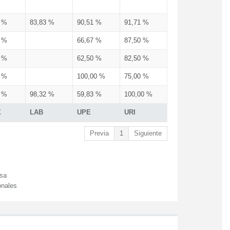
3 %
83,83 %
90,51 %
91,71 %
3 %
66,67 %
87,50 %
3 %
62,50 %
82,50 %
3 %
100,00 %
75,00 %
3 %
98,32 %
59,83 %
100,00 %
X
LAB
UPE
URI
Previa
1
Siguiente
esa
onales