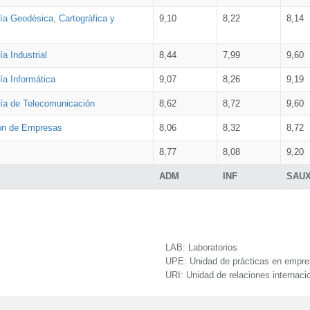
ía Geodésica, Cartográfica y
9,10
8,22
8,14
a Industrial
8,44
7,99
9,60
ía Informática
9,07
8,26
9,19
ría de Telecomunicación
8,62
8,72
9,60
ión de Empresas
8,06
8,32
8,72
8,77
8,08
9,20
ADM
INF
SAU
LAB:
Laboratorios
UPE:
Unidad de prácticas en empr
URI:
Unidad de relaciones internaci