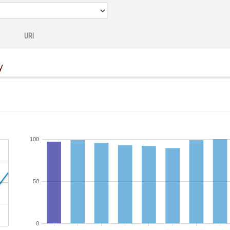
URI
y
100
50
0