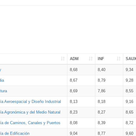
ADM
INF
SAU
y
8,68
8,40
9,34
dia
8,67
8,79
9,28
tura
8,69
7,86
8,55
ía Aeroespacial y Diseño Industrial
8,13
8,18
9,16
ría Agronómica y del Medio Natural
8,23
8,27
8,65
ría de Caminos, Canales y Puertos
8,08
8,39
8,72
ía de Edificación
9,04
8,77
9,60