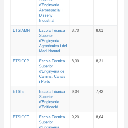
d'Enginyeria
Aeroespacial i
Disseny
Industrial
ETSIAMN
Escola Tècnica
8,70
8,01
Superior
d'Enginyeria
Agronòmica i del
Medi Natural
ETSICCP
Escola Tècnica
8,39
8,31
Superior
d'Enginyeria de
Camins, Canals
i Ports
ETSIE
Escola Tècnica
9,04
7,42
Superior
d'Enginyeria
d'Edificació
ETSIGCT
Escola Tècnica
9,20
8,64
Superior
d'Enginyeria