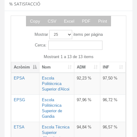
% SATISFACCIÓ
Copy
CSV
Excel
PDF
Print
Mostrar
items per pàgina
Cerca:
Mostrant 1 a 13 de 13 items
Acrònim
Nom
ADM
INF
EPSA
Escola
92,23 %
97,50 %
Politècnica
Superior d'Alcoi
EPSG
Escola
97,96 %
96,72 %
Politècnica
Superior de
Gandia
ETSA
Escola Tècnica
94,84 %
96,57 %
Superior