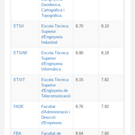
Geodèsica,
Cartogràfica i
Topogràfica
ETSII
Escola Tècnica
8,70
8,10
Superior
d'Enginyeria
Industrial
ETSINF
Escola Tècnica
8,90
8,18
Superior
d'Enginyeria
Informàtica
ETSIT
Escola Tècnica
8,15
7,82
Superior
d'Enginyeria de
Telecomunicació
FADE
Facultat
8,76
7,92
d'Administració i
Direcció
d'Empreses
FBA
Facultat de
8,64
7,60