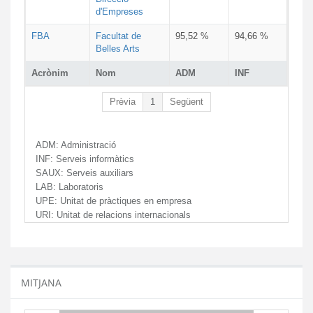
d'Empreses
FBA
Facultat de
95,52 %
94,66 %
Belles Arts
Acrònim
Nom
ADM
INF
Prèvia
1
Següent
ADM:
Administració
INF:
Serveis informàtics
SAUX:
Serveis auxiliars
LAB:
Laboratoris
UPE:
Unitat de pràctiques en empresa
URI:
Unitat de relacions internacionals
MITJANA