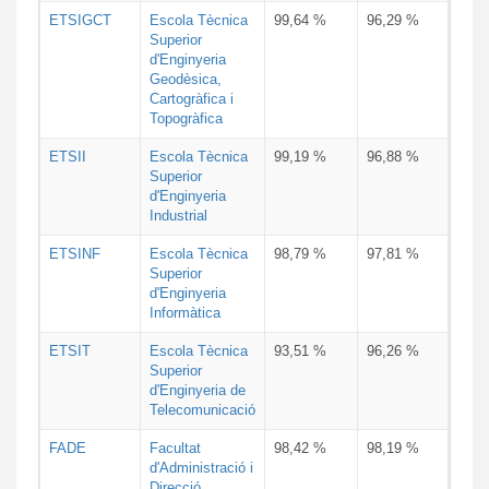
ETSIGCT
Escola Tècnica
99,64 %
96,29 %
Superior
d'Enginyeria
Geodèsica,
Cartogràfica i
Topogràfica
ETSII
Escola Tècnica
99,19 %
96,88 %
Superior
d'Enginyeria
Industrial
ETSINF
Escola Tècnica
98,79 %
97,81 %
Superior
d'Enginyeria
Informàtica
ETSIT
Escola Tècnica
93,51 %
96,26 %
Superior
d'Enginyeria de
Telecomunicació
FADE
Facultat
98,42 %
98,19 %
d'Administració i
Direcció