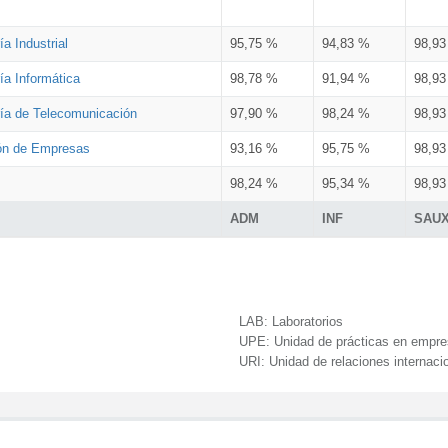
a Industrial
95,75 %
94,83 %
98,9
ía Informática
98,78 %
91,94 %
98,9
ría de Telecomunicación
97,90 %
98,24 %
98,9
ión de Empresas
93,16 %
95,75 %
98,9
98,24 %
95,34 %
98,9
ADM
INF
SAU
LAB:
Laboratorios
UPE:
Unidad de prácticas en empr
URI:
Unidad de relaciones internaci