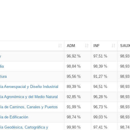
ADM
INF
SAU
y
96,92 %
97,51 %
98,9
dia
98,84 %
98,39 %
98,9
tura
95,56 %
91,27 %
98,9
ía Aeroespacial y Diseño Industrial
89,39 %
94,51 %
98,9
ría Agronómica y del Medio Natural
92,85 %
96,28 %
98,9
ría de Caminos, Canales y Puertos
91,99 %
96,73 %
98,9
ía de Edificación
98,74 %
99,03 %
98,9
ía Geodésica, Cartográfica y
99,90 %
97,41 %
98,7