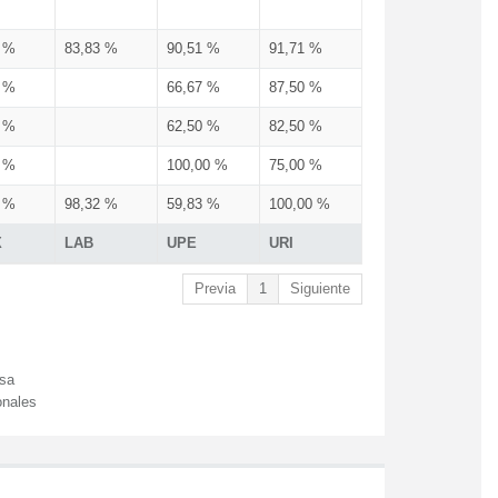
3 %
83,83 %
90,51 %
91,71 %
3 %
66,67 %
87,50 %
3 %
62,50 %
82,50 %
3 %
100,00 %
75,00 %
3 %
98,32 %
59,83 %
100,00 %
X
LAB
UPE
URI
Previa
1
Siguiente
esa
onales