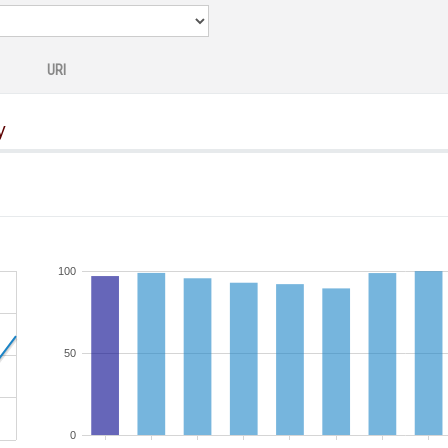
URI
y
100
50
0