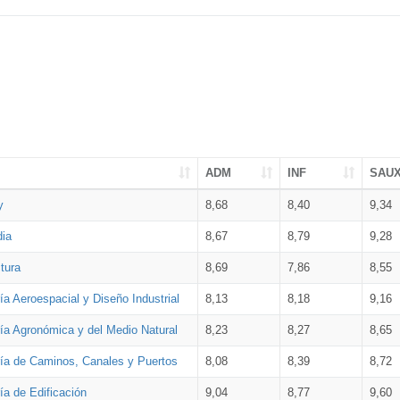
ADM
INF
SAU
y
8,68
8,40
9,34
dia
8,67
8,79
9,28
tura
8,69
7,86
8,55
ía Aeroespacial y Diseño Industrial
8,13
8,18
9,16
ría Agronómica y del Medio Natural
8,23
8,27
8,65
ría de Caminos, Canales y Puertos
8,08
8,39
8,72
ía de Edificación
9,04
8,77
9,60