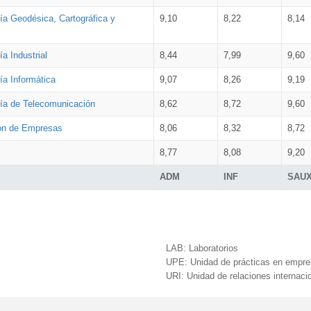
ía Geodésica, Cartográfica y
9,10
8,22
8,14
a Industrial
8,44
7,99
9,60
ía Informática
9,07
8,26
9,19
ría de Telecomunicación
8,62
8,72
9,60
ión de Empresas
8,06
8,32
8,72
8,77
8,08
9,20
ADM
INF
SAU
LAB:
Laboratorios
UPE:
Unidad de prácticas en empr
URI:
Unidad de relaciones internaci