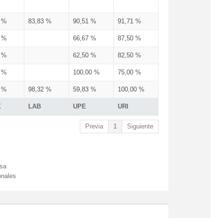
3 %
83,83 %
90,51 %
91,71 %
3 %
66,67 %
87,50 %
3 %
62,50 %
82,50 %
3 %
100,00 %
75,00 %
3 %
98,32 %
59,83 %
100,00 %
X
LAB
UPE
URI
Previa
1
Siguiente
esa
onales