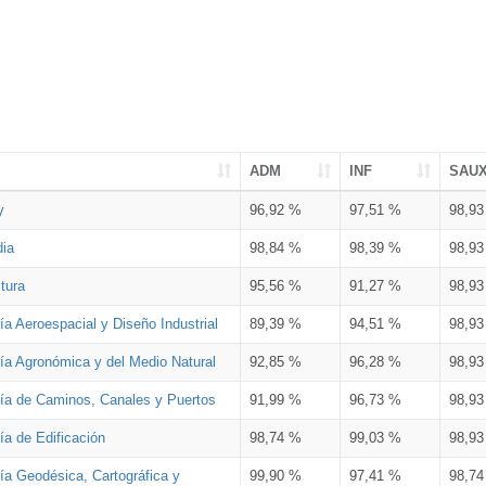
ADM
INF
SAU
y
96,92 %
97,51 %
98,9
dia
98,84 %
98,39 %
98,9
tura
95,56 %
91,27 %
98,9
ía Aeroespacial y Diseño Industrial
89,39 %
94,51 %
98,9
ría Agronómica y del Medio Natural
92,85 %
96,28 %
98,9
ría de Caminos, Canales y Puertos
91,99 %
96,73 %
98,9
ía de Edificación
98,74 %
99,03 %
98,9
ía Geodésica, Cartográfica y
99,90 %
97,41 %
98,7