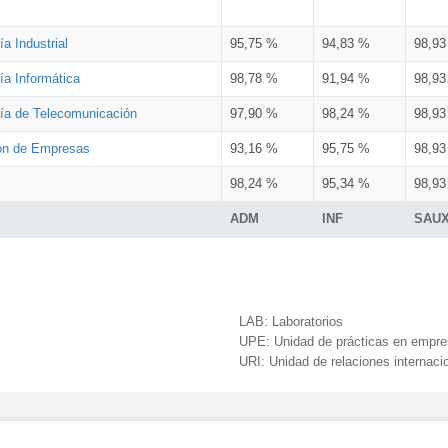
a Industrial
95,75 %
94,83 %
98,9
ía Informática
98,78 %
91,94 %
98,9
ría de Telecomunicación
97,90 %
98,24 %
98,9
ión de Empresas
93,16 %
95,75 %
98,9
98,24 %
95,34 %
98,9
ADM
INF
SAU
LAB:
Laboratorios
UPE:
Unidad de prácticas en empr
URI:
Unidad de relaciones internaci