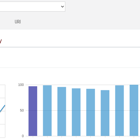
URI
y
100
50
0