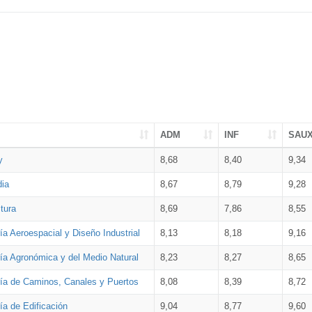
ADM
INF
SAU
y
8,68
8,40
9,34
dia
8,67
8,79
9,28
tura
8,69
7,86
8,55
ía Aeroespacial y Diseño Industrial
8,13
8,18
9,16
ría Agronómica y del Medio Natural
8,23
8,27
8,65
ría de Caminos, Canales y Puertos
8,08
8,39
8,72
ía de Edificación
9,04
8,77
9,60