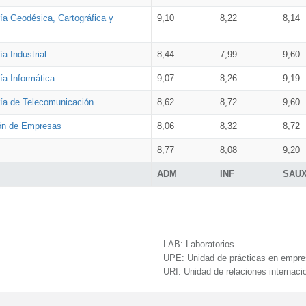
ía Geodésica, Cartográfica y
9,10
8,22
8,14
a Industrial
8,44
7,99
9,60
ía Informática
9,07
8,26
9,19
ría de Telecomunicación
8,62
8,72
9,60
ión de Empresas
8,06
8,32
8,72
8,77
8,08
9,20
ADM
INF
SAU
LAB:
Laboratorios
UPE:
Unidad de prácticas en empr
URI:
Unidad de relaciones internaci