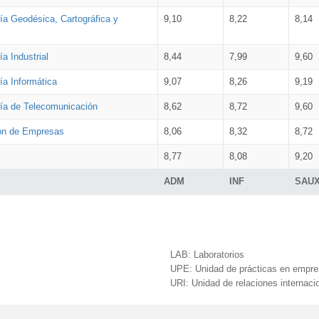
ía Geodésica, Cartográfica y
9,10
8,22
8,14
a Industrial
8,44
7,99
9,60
ía Informática
9,07
8,26
9,19
ría de Telecomunicación
8,62
8,72
9,60
ión de Empresas
8,06
8,32
8,72
8,77
8,08
9,20
ADM
INF
SAU
LAB:
Laboratorios
UPE:
Unidad de prácticas en empr
URI:
Unidad de relaciones internaci