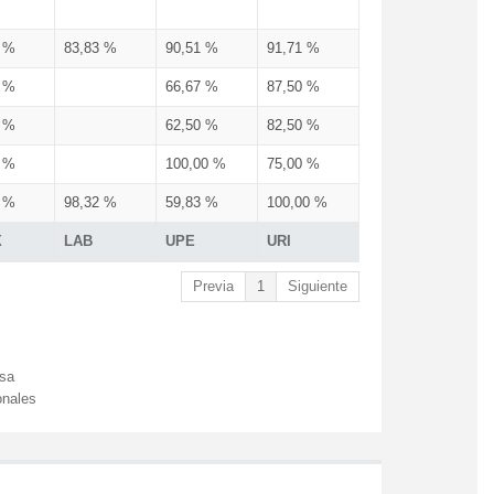
3 %
83,83 %
90,51 %
91,71 %
3 %
66,67 %
87,50 %
3 %
62,50 %
82,50 %
3 %
100,00 %
75,00 %
3 %
98,32 %
59,83 %
100,00 %
X
LAB
UPE
URI
Previa
1
Siguiente
esa
onales