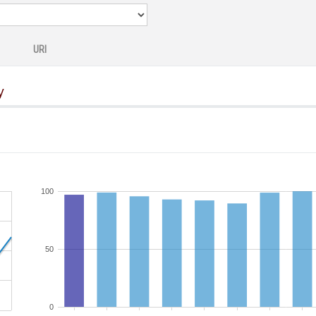
URI
y
100
50
0