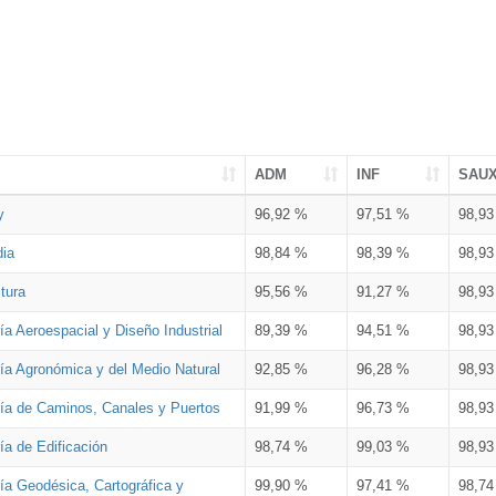
ADM
INF
SAU
y
96,92 %
97,51 %
98,9
dia
98,84 %
98,39 %
98,9
tura
95,56 %
91,27 %
98,9
ía Aeroespacial y Diseño Industrial
89,39 %
94,51 %
98,9
ría Agronómica y del Medio Natural
92,85 %
96,28 %
98,9
ría de Caminos, Canales y Puertos
91,99 %
96,73 %
98,9
ía de Edificación
98,74 %
99,03 %
98,9
ía Geodésica, Cartográfica y
99,90 %
97,41 %
98,7