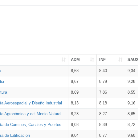
ADM
INF
SAU
y
8,68
8,40
9,34
dia
8,67
8,79
9,28
tura
8,69
7,86
8,55
ía Aeroespacial y Diseño Industrial
8,13
8,18
9,16
ría Agronómica y del Medio Natural
8,23
8,27
8,65
ría de Caminos, Canales y Puertos
8,08
8,39
8,72
ía de Edificación
9,04
8,77
9,60