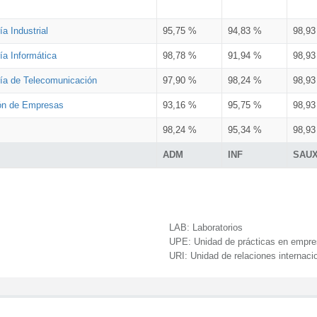
a Industrial
95,75 %
94,83 %
98,9
ía Informática
98,78 %
91,94 %
98,9
ría de Telecomunicación
97,90 %
98,24 %
98,9
ión de Empresas
93,16 %
95,75 %
98,9
98,24 %
95,34 %
98,9
ADM
INF
SAU
LAB:
Laboratorios
UPE:
Unidad de prácticas en empr
URI:
Unidad de relaciones internaci