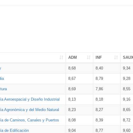
ADM
INF
SAU
y
8,68
8,40
9,34
dia
8,67
8,79
9,28
tura
8,69
7,86
8,55
ía Aeroespacial y Diseño Industrial
8,13
8,18
9,16
ría Agronómica y del Medio Natural
8,23
8,27
8,65
ría de Caminos, Canales y Puertos
8,08
8,39
8,72
ía de Edificación
9,04
8,77
9,60