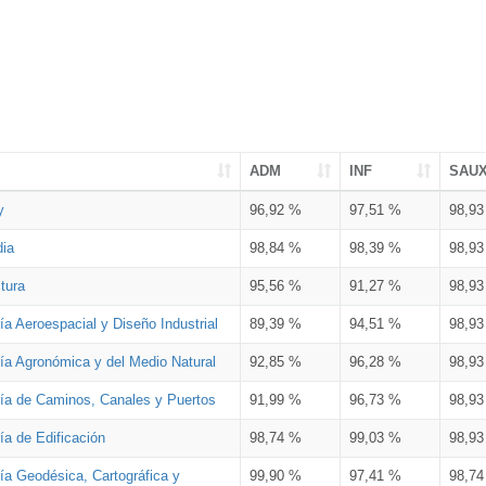
ADM
INF
SAU
y
96,92 %
97,51 %
98,9
dia
98,84 %
98,39 %
98,9
tura
95,56 %
91,27 %
98,9
ía Aeroespacial y Diseño Industrial
89,39 %
94,51 %
98,9
ría Agronómica y del Medio Natural
92,85 %
96,28 %
98,9
ría de Caminos, Canales y Puertos
91,99 %
96,73 %
98,9
ía de Edificación
98,74 %
99,03 %
98,9
ía Geodésica, Cartográfica y
99,90 %
97,41 %
98,7