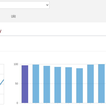
URI
y
100
50
0