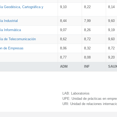
ía Geodésica, Cartográfica y
9,10
8,22
8,14
a Industrial
8,44
7,99
9,60
ía Informática
9,07
8,26
9,19
ría de Telecomunicación
8,62
8,72
9,60
ión de Empresas
8,06
8,32
8,72
8,77
8,08
9,20
ADM
INF
SAU
LAB:
Laboratorios
UPE:
Unidad de prácticas en empr
URI:
Unidad de relaciones internaci