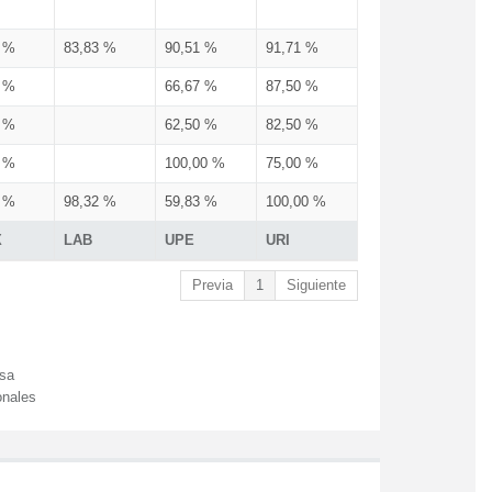
3 %
83,83 %
90,51 %
91,71 %
3 %
66,67 %
87,50 %
3 %
62,50 %
82,50 %
3 %
100,00 %
75,00 %
3 %
98,32 %
59,83 %
100,00 %
X
LAB
UPE
URI
Previa
1
Siguiente
esa
onales