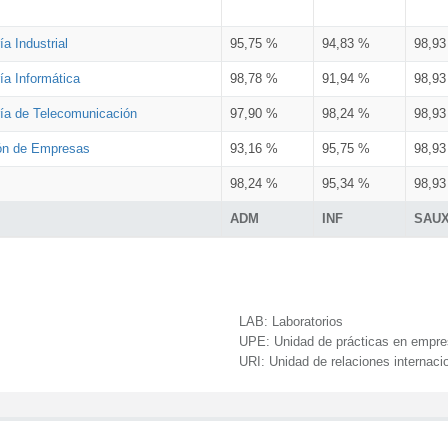
a Industrial
95,75 %
94,83 %
98,9
ía Informática
98,78 %
91,94 %
98,9
ría de Telecomunicación
97,90 %
98,24 %
98,9
ión de Empresas
93,16 %
95,75 %
98,9
98,24 %
95,34 %
98,9
ADM
INF
SAU
LAB:
Laboratorios
UPE:
Unidad de prácticas en empr
URI:
Unidad de relaciones internaci