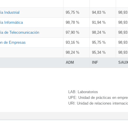
a Industrial
95,75 %
94,83 %
98,9
ía Informática
98,78 %
91,94 %
98,9
ría de Telecomunicación
97,90 %
98,24 %
98,9
ión de Empresas
93,16 %
95,75 %
98,9
98,24 %
95,34 %
98,9
ADM
INF
SAU
LAB:
Laboratorios
UPE:
Unidad de prácticas en empr
URI:
Unidad de relaciones internaci