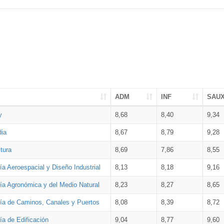
ADM
INF
SAU
y
8,68
8,40
9,34
dia
8,67
8,79
9,28
tura
8,69
7,86
8,55
ía Aeroespacial y Diseño Industrial
8,13
8,18
9,16
ría Agronómica y del Medio Natural
8,23
8,27
8,65
ría de Caminos, Canales y Puertos
8,08
8,39
8,72
ía de Edificación
9,04
8,77
9,60