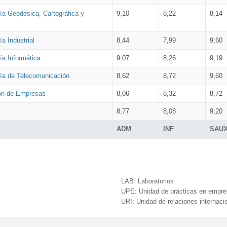
ía Geodésica, Cartográfica y
9,10
8,22
8,14
a Industrial
8,44
7,99
9,60
ía Informática
9,07
8,26
9,19
ría de Telecomunicación
8,62
8,72
9,60
ión de Empresas
8,06
8,32
8,72
8,77
8,08
9,20
ADM
INF
SAU
LAB:
Laboratorios
UPE:
Unidad de prácticas en empr
URI:
Unidad de relaciones internaci