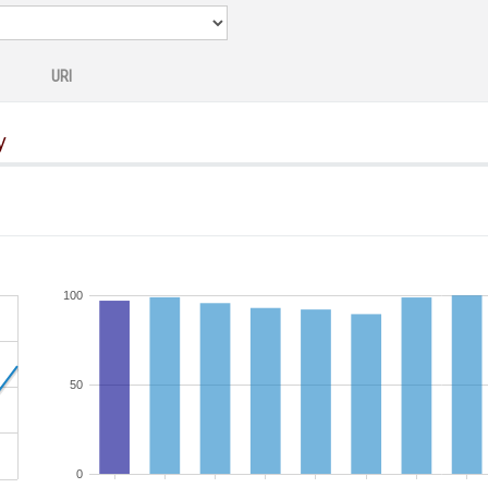
URI
y
100
50
0