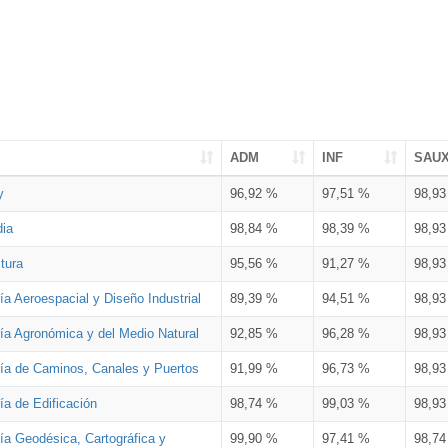
ADM
INF
SAU
y
96,92 %
97,51 %
98,9
dia
98,84 %
98,39 %
98,9
tura
95,56 %
91,27 %
98,9
ía Aeroespacial y Diseño Industrial
89,39 %
94,51 %
98,9
ría Agronómica y del Medio Natural
92,85 %
96,28 %
98,9
ría de Caminos, Canales y Puertos
91,99 %
96,73 %
98,9
ía de Edificación
98,74 %
99,03 %
98,9
ía Geodésica, Cartográfica y
99,90 %
97,41 %
98,7