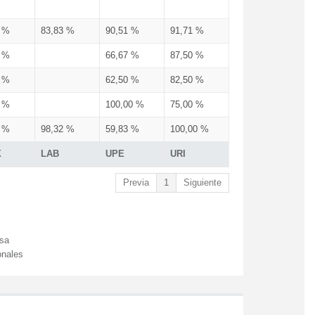
3 %
83,83 %
90,51 %
91,71 %
3 %
66,67 %
87,50 %
3 %
62,50 %
82,50 %
3 %
100,00 %
75,00 %
3 %
98,32 %
59,83 %
100,00 %
X
LAB
UPE
URI
Previa
1
Siguiente
esa
onales