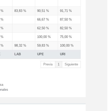
3 %
83,83 %
90,51 %
91,71 %
3 %
66,67 %
87,50 %
3 %
62,50 %
82,50 %
3 %
100,00 %
75,00 %
3 %
98,32 %
59,83 %
100,00 %
X
LAB
UPE
URI
Previa
1
Siguiente
esa
onales