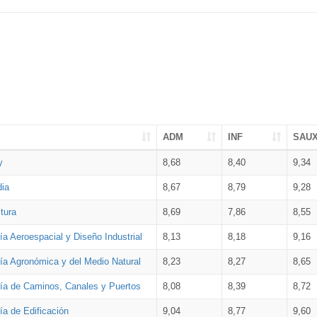
ADM
INF
SAU
y
8,68
8,40
9,34
dia
8,67
8,79
9,28
tura
8,69
7,86
8,55
ía Aeroespacial y Diseño Industrial
8,13
8,18
9,16
ría Agronómica y del Medio Natural
8,23
8,27
8,65
ría de Caminos, Canales y Puertos
8,08
8,39
8,72
ía de Edificación
9,04
8,77
9,60