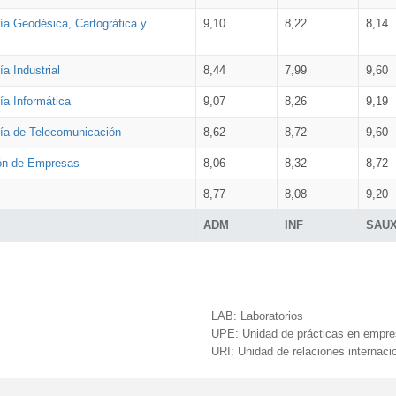
ía Geodésica, Cartográfica y
9,10
8,22
8,14
a Industrial
8,44
7,99
9,60
ía Informática
9,07
8,26
9,19
ría de Telecomunicación
8,62
8,72
9,60
ión de Empresas
8,06
8,32
8,72
8,77
8,08
9,20
ADM
INF
SAU
LAB:
Laboratorios
UPE:
Unidad de prácticas en empr
URI:
Unidad de relaciones internaci