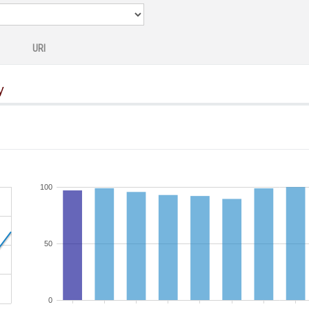
URI
y
100
50
0