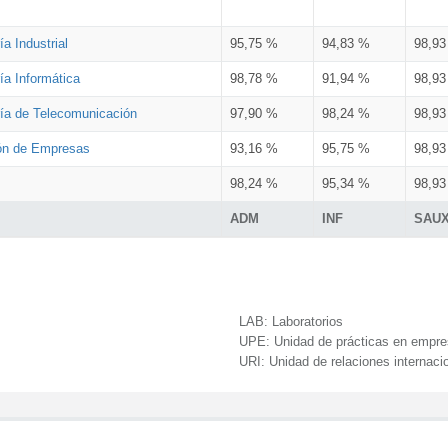
a Industrial
95,75 %
94,83 %
98,9
ía Informática
98,78 %
91,94 %
98,9
ría de Telecomunicación
97,90 %
98,24 %
98,9
ión de Empresas
93,16 %
95,75 %
98,9
98,24 %
95,34 %
98,9
ADM
INF
SAU
LAB:
Laboratorios
UPE:
Unidad de prácticas en empr
URI:
Unidad de relaciones internaci