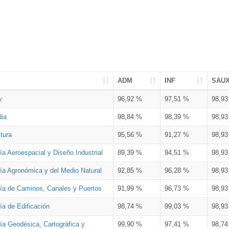
ADM
INF
SAU
y
96,92 %
97,51 %
98,9
dia
98,84 %
98,39 %
98,9
tura
95,56 %
91,27 %
98,9
ía Aeroespacial y Diseño Industrial
89,39 %
94,51 %
98,9
ría Agronómica y del Medio Natural
92,85 %
96,28 %
98,9
ría de Caminos, Canales y Puertos
91,99 %
96,73 %
98,9
ía de Edificación
98,74 %
99,03 %
98,9
ía Geodésica, Cartográfica y
99,90 %
97,41 %
98,7