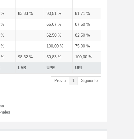
3 %
83,83 %
90,51 %
91,71 %
3 %
66,67 %
87,50 %
3 %
62,50 %
82,50 %
3 %
100,00 %
75,00 %
3 %
98,32 %
59,83 %
100,00 %
X
LAB
UPE
URI
Previa
1
Siguiente
esa
onales