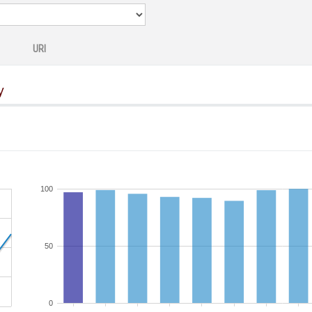
URI
y
100
50
0