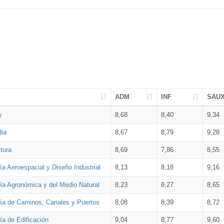
ADM
INF
SAU
y
8,68
8,40
9,34
dia
8,67
8,79
9,28
tura
8,69
7,86
8,55
ía Aeroespacial y Diseño Industrial
8,13
8,18
9,16
ría Agronómica y del Medio Natural
8,23
8,27
8,65
ría de Caminos, Canales y Puertos
8,08
8,39
8,72
ía de Edificación
9,04
8,77
9,60