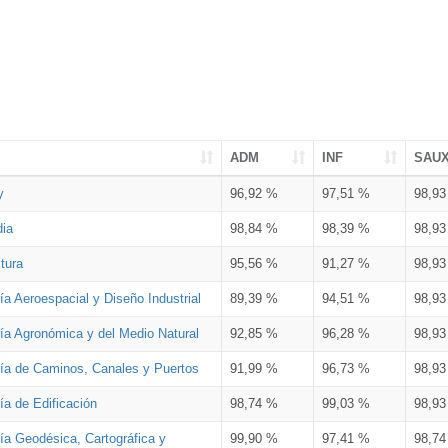
ADM
INF
SAU
y
96,92 %
97,51 %
98,9
dia
98,84 %
98,39 %
98,9
tura
95,56 %
91,27 %
98,9
ía Aeroespacial y Diseño Industrial
89,39 %
94,51 %
98,9
ría Agronómica y del Medio Natural
92,85 %
96,28 %
98,9
ría de Caminos, Canales y Puertos
91,99 %
96,73 %
98,9
ía de Edificación
98,74 %
99,03 %
98,9
ía Geodésica, Cartográfica y
99,90 %
97,41 %
98,7