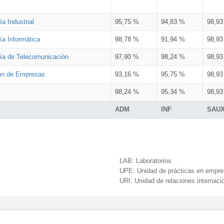
a Industrial
95,75 %
94,83 %
98,9
ía Informática
98,78 %
91,94 %
98,9
ría de Telecomunicación
97,90 %
98,24 %
98,9
ión de Empresas
93,16 %
95,75 %
98,9
98,24 %
95,34 %
98,9
ADM
INF
SAU
LAB:
Laboratorios
UPE:
Unidad de prácticas en empr
URI:
Unidad de relaciones internaci