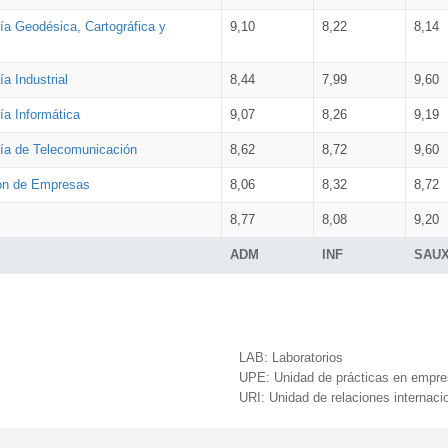
ía Geodésica, Cartográfica y
9,10
8,22
8,14
a Industrial
8,44
7,99
9,60
ía Informática
9,07
8,26
9,19
ría de Telecomunicación
8,62
8,72
9,60
ión de Empresas
8,06
8,32
8,72
8,77
8,08
9,20
ADM
INF
SAU
LAB:
Laboratorios
UPE:
Unidad de prácticas en empr
URI:
Unidad de relaciones internaci