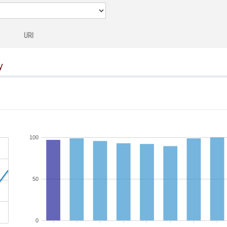
URI
y
100
50
0