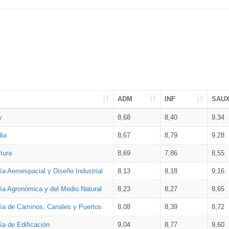
ADM
INF
SAU
y
8,68
8,40
9,34
dia
8,67
8,79
9,28
tura
8,69
7,86
8,55
ía Aeroespacial y Diseño Industrial
8,13
8,18
9,16
ría Agronómica y del Medio Natural
8,23
8,27
8,65
ría de Caminos, Canales y Puertos
8,08
8,39
8,72
ía de Edificación
9,04
8,77
9,60