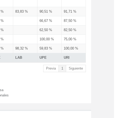
3 %
83,83 %
90,51 %
91,71 %
3 %
66,67 %
87,50 %
3 %
62,50 %
82,50 %
3 %
100,00 %
75,00 %
3 %
98,32 %
59,83 %
100,00 %
X
LAB
UPE
URI
Previa
1
Siguiente
esa
onales