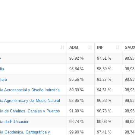
ADM
INF
SAU
y
96,92 %
97,51 %
98,9
dia
98,84 %
98,39 %
98,9
tura
95,56 %
91,27 %
98,9
ía Aeroespacial y Diseño Industrial
89,39 %
94,51 %
98,9
ría Agronómica y del Medio Natural
92,85 %
96,28 %
98,9
ría de Caminos, Canales y Puertos
91,99 %
96,73 %
98,9
ía de Edificación
98,74 %
99,03 %
98,9
ía Geodésica, Cartográfica y
99,90 %
97,41 %
98,7