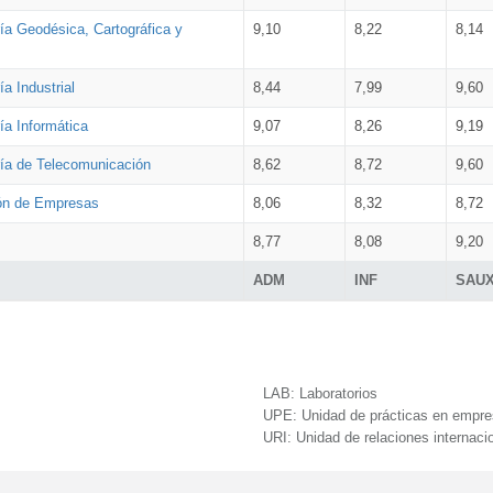
ía Geodésica, Cartográfica y
9,10
8,22
8,14
a Industrial
8,44
7,99
9,60
ía Informática
9,07
8,26
9,19
ría de Telecomunicación
8,62
8,72
9,60
ión de Empresas
8,06
8,32
8,72
8,77
8,08
9,20
ADM
INF
SAU
LAB:
Laboratorios
UPE:
Unidad de prácticas en empr
URI:
Unidad de relaciones internaci