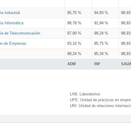
a Industrial
95,75 %
94,83 %
98,9
ía Informática
98,78 %
91,94 %
98,9
ría de Telecomunicación
97,90 %
98,24 %
98,9
ión de Empresas
93,16 %
95,75 %
98,9
98,24 %
95,34 %
98,9
ADM
INF
SAU
LAB:
Laboratorios
UPE:
Unidad de prácticas en empr
URI:
Unidad de relaciones internaci