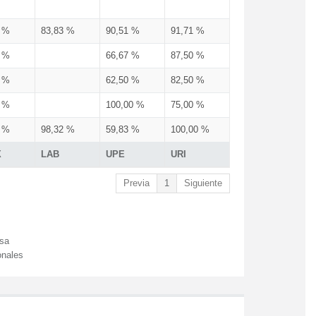
3 %
83,83 %
90,51 %
91,71 %
3 %
66,67 %
87,50 %
3 %
62,50 %
82,50 %
3 %
100,00 %
75,00 %
3 %
98,32 %
59,83 %
100,00 %
X
LAB
UPE
URI
Previa
1
Siguiente
esa
onales