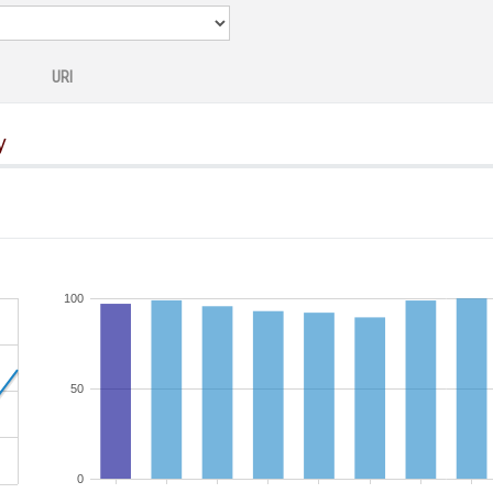
URI
y
100
50
0