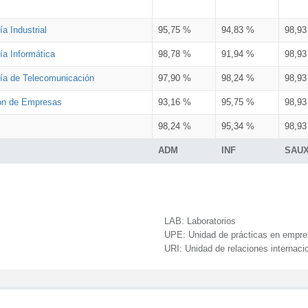
a Industrial
95,75 %
94,83 %
98,9
ía Informática
98,78 %
91,94 %
98,9
ría de Telecomunicación
97,90 %
98,24 %
98,9
ión de Empresas
93,16 %
95,75 %
98,9
98,24 %
95,34 %
98,9
ADM
INF
SAU
LAB:
Laboratorios
UPE:
Unidad de prácticas en empr
URI:
Unidad de relaciones internaci