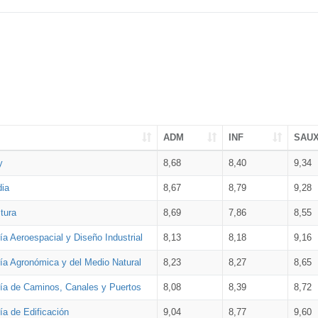
ADM
INF
SAU
y
8,68
8,40
9,34
dia
8,67
8,79
9,28
tura
8,69
7,86
8,55
ía Aeroespacial y Diseño Industrial
8,13
8,18
9,16
ría Agronómica y del Medio Natural
8,23
8,27
8,65
ría de Caminos, Canales y Puertos
8,08
8,39
8,72
ía de Edificación
9,04
8,77
9,60