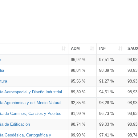
ADM
INF
SAU
y
96,92 %
97,51 %
98,9
dia
98,84 %
98,39 %
98,9
tura
95,56 %
91,27 %
98,9
ía Aeroespacial y Diseño Industrial
89,39 %
94,51 %
98,9
ría Agronómica y del Medio Natural
92,85 %
96,28 %
98,9
ría de Caminos, Canales y Puertos
91,99 %
96,73 %
98,9
ía de Edificación
98,74 %
99,03 %
98,9
ía Geodésica, Cartográfica y
99,90 %
97,41 %
98,7