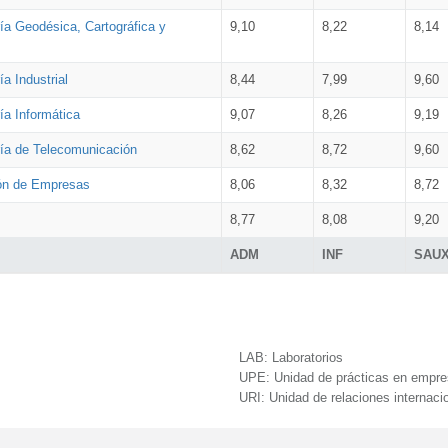
ía Geodésica, Cartográfica y
9,10
8,22
8,14
a Industrial
8,44
7,99
9,60
ía Informática
9,07
8,26
9,19
ría de Telecomunicación
8,62
8,72
9,60
ión de Empresas
8,06
8,32
8,72
8,77
8,08
9,20
ADM
INF
SAU
LAB:
Laboratorios
UPE:
Unidad de prácticas en empr
URI:
Unidad de relaciones internaci