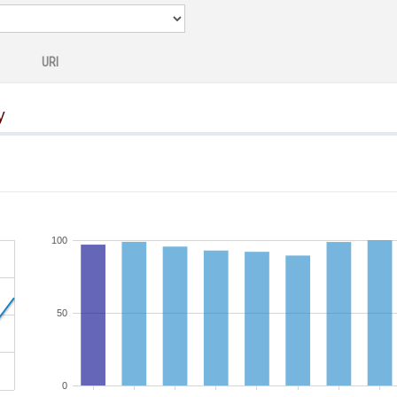
URI
y
100
50
0