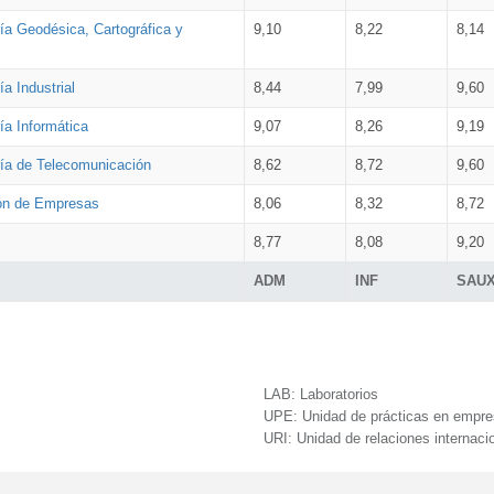
ía Geodésica, Cartográfica y
9,10
8,22
8,14
a Industrial
8,44
7,99
9,60
ía Informática
9,07
8,26
9,19
ría de Telecomunicación
8,62
8,72
9,60
ión de Empresas
8,06
8,32
8,72
8,77
8,08
9,20
ADM
INF
SAU
LAB:
Laboratorios
UPE:
Unidad de prácticas en empr
URI:
Unidad de relaciones internaci