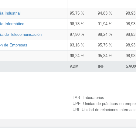
a Industrial
95,75 %
94,83 %
98,9
ía Informática
98,78 %
91,94 %
98,9
ría de Telecomunicación
97,90 %
98,24 %
98,9
ión de Empresas
93,16 %
95,75 %
98,9
98,24 %
95,34 %
98,9
ADM
INF
SAU
LAB:
Laboratorios
UPE:
Unidad de prácticas en empr
URI:
Unidad de relaciones internaci