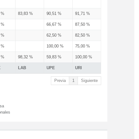
3 %
83,83 %
90,51 %
91,71 %
3 %
66,67 %
87,50 %
3 %
62,50 %
82,50 %
3 %
100,00 %
75,00 %
3 %
98,32 %
59,83 %
100,00 %
X
LAB
UPE
URI
Previa
1
Siguiente
esa
onales