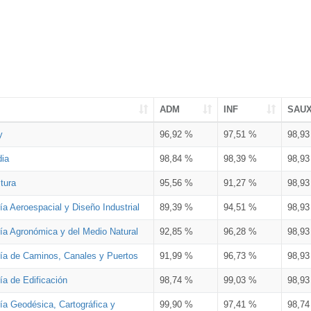
ADM
INF
SAU
y
96,92 %
97,51 %
98,9
dia
98,84 %
98,39 %
98,9
tura
95,56 %
91,27 %
98,9
ía Aeroespacial y Diseño Industrial
89,39 %
94,51 %
98,9
ría Agronómica y del Medio Natural
92,85 %
96,28 %
98,9
ría de Caminos, Canales y Puertos
91,99 %
96,73 %
98,9
ía de Edificación
98,74 %
99,03 %
98,9
ía Geodésica, Cartográfica y
99,90 %
97,41 %
98,7