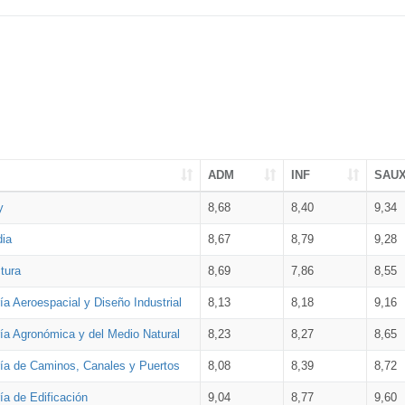
ADM
INF
SAU
y
8,68
8,40
9,34
dia
8,67
8,79
9,28
tura
8,69
7,86
8,55
ía Aeroespacial y Diseño Industrial
8,13
8,18
9,16
ría Agronómica y del Medio Natural
8,23
8,27
8,65
ría de Caminos, Canales y Puertos
8,08
8,39
8,72
ía de Edificación
9,04
8,77
9,60