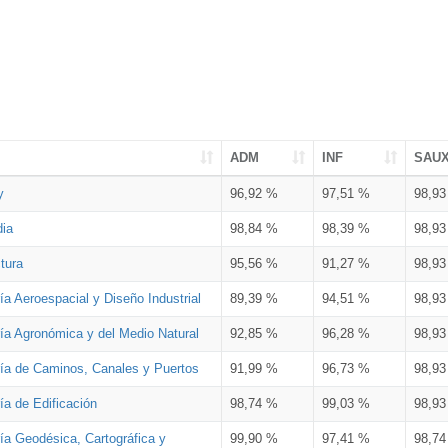
ADM
INF
SAU
y
96,92 %
97,51 %
98,9
dia
98,84 %
98,39 %
98,9
tura
95,56 %
91,27 %
98,9
ía Aeroespacial y Diseño Industrial
89,39 %
94,51 %
98,9
ría Agronómica y del Medio Natural
92,85 %
96,28 %
98,9
ría de Caminos, Canales y Puertos
91,99 %
96,73 %
98,9
ía de Edificación
98,74 %
99,03 %
98,9
ía Geodésica, Cartográfica y
99,90 %
97,41 %
98,7