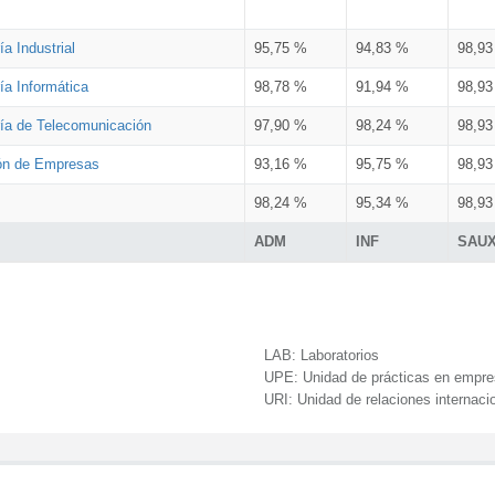
a Industrial
95,75 %
94,83 %
98,9
ía Informática
98,78 %
91,94 %
98,9
ría de Telecomunicación
97,90 %
98,24 %
98,9
ión de Empresas
93,16 %
95,75 %
98,9
98,24 %
95,34 %
98,9
ADM
INF
SAU
LAB:
Laboratorios
UPE:
Unidad de prácticas en empr
URI:
Unidad de relaciones internaci