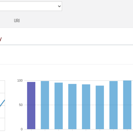
URI
y
100
50
0