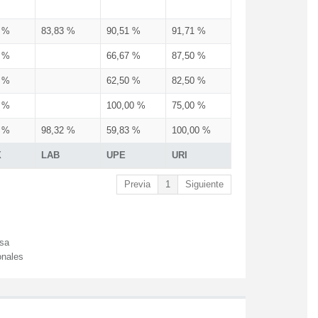
3 %
83,83 %
90,51 %
91,71 %
3 %
66,67 %
87,50 %
3 %
62,50 %
82,50 %
3 %
100,00 %
75,00 %
3 %
98,32 %
59,83 %
100,00 %
X
LAB
UPE
URI
Previa
1
Siguiente
esa
onales