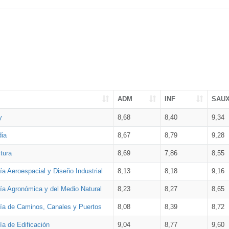
ADM
INF
SAU
y
8,68
8,40
9,34
dia
8,67
8,79
9,28
tura
8,69
7,86
8,55
ía Aeroespacial y Diseño Industrial
8,13
8,18
9,16
ría Agronómica y del Medio Natural
8,23
8,27
8,65
ría de Caminos, Canales y Puertos
8,08
8,39
8,72
ía de Edificación
9,04
8,77
9,60