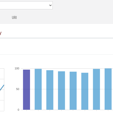
URI
y
100
50
0