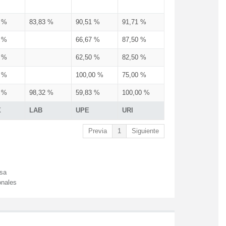
3 %
83,83 %
90,51 %
91,71 %
3 %
66,67 %
87,50 %
3 %
62,50 %
82,50 %
3 %
100,00 %
75,00 %
3 %
98,32 %
59,83 %
100,00 %
X
LAB
UPE
URI
Previa
1
Siguiente
esa
onales