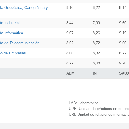
ía Geodésica, Cartográfica y
9,10
8,22
8,14
a Industrial
8,44
7,99
9,60
ía Informática
9,07
8,26
9,19
ría de Telecomunicación
8,62
8,72
9,60
ión de Empresas
8,06
8,32
8,72
8,77
8,08
9,20
ADM
INF
SAU
LAB:
Laboratorios
UPE:
Unidad de prácticas en empr
URI:
Unidad de relaciones internaci