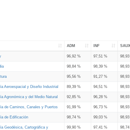
ADM
INF
SAU
y
96,92 %
97,51 %
98,9
dia
98,84 %
98,39 %
98,9
tura
95,56 %
91,27 %
98,9
ía Aeroespacial y Diseño Industrial
89,39 %
94,51 %
98,9
ría Agronómica y del Medio Natural
92,85 %
96,28 %
98,9
ría de Caminos, Canales y Puertos
91,99 %
96,73 %
98,9
ía de Edificación
98,74 %
99,03 %
98,9
ía Geodésica, Cartográfica y
99,90 %
97,41 %
98,7