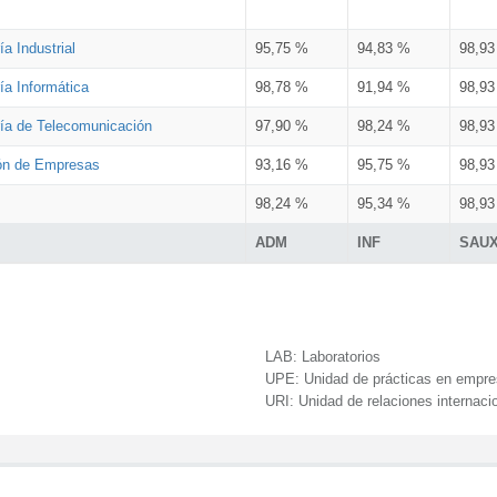
a Industrial
95,75 %
94,83 %
98,9
ía Informática
98,78 %
91,94 %
98,9
ría de Telecomunicación
97,90 %
98,24 %
98,9
ión de Empresas
93,16 %
95,75 %
98,9
98,24 %
95,34 %
98,9
ADM
INF
SAU
LAB:
Laboratorios
UPE:
Unidad de prácticas en empr
URI:
Unidad de relaciones internaci