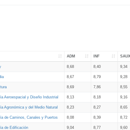
ADM
INF
SAU
y
8,68
8,40
9,34
dia
8,67
8,79
9,28
tura
8,69
7,86
8,55
ía Aeroespacial y Diseño Industrial
8,13
8,18
9,16
ría Agronómica y del Medio Natural
8,23
8,27
8,65
ría de Caminos, Canales y Puertos
8,08
8,39
8,72
ía de Edificación
9,04
8,77
9,60