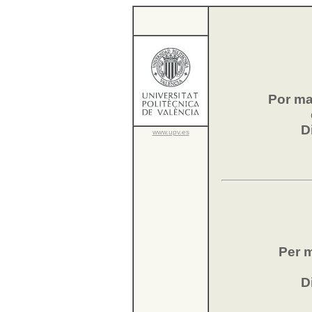
Por ma
D
www.upv.es
Per m
D