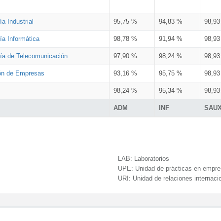
a Industrial
95,75 %
94,83 %
98,9
ía Informática
98,78 %
91,94 %
98,9
ría de Telecomunicación
97,90 %
98,24 %
98,9
ión de Empresas
93,16 %
95,75 %
98,9
98,24 %
95,34 %
98,9
ADM
INF
SAU
LAB:
Laboratorios
UPE:
Unidad de prácticas en empr
URI:
Unidad de relaciones internaci