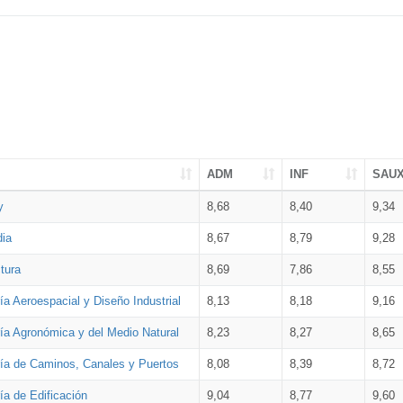
ADM
INF
SAU
y
8,68
8,40
9,34
dia
8,67
8,79
9,28
tura
8,69
7,86
8,55
ía Aeroespacial y Diseño Industrial
8,13
8,18
9,16
ría Agronómica y del Medio Natural
8,23
8,27
8,65
ría de Caminos, Canales y Puertos
8,08
8,39
8,72
ía de Edificación
9,04
8,77
9,60