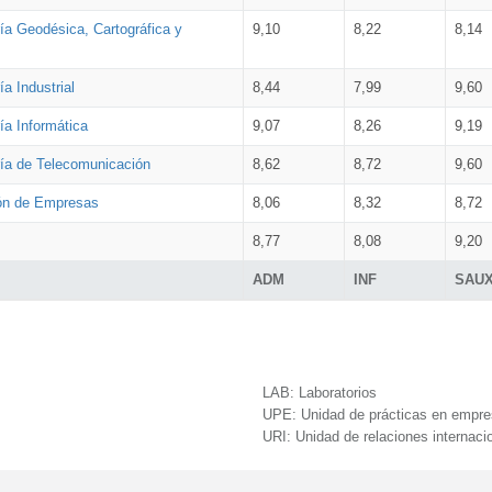
ía Geodésica, Cartográfica y
9,10
8,22
8,14
a Industrial
8,44
7,99
9,60
ía Informática
9,07
8,26
9,19
ría de Telecomunicación
8,62
8,72
9,60
ión de Empresas
8,06
8,32
8,72
8,77
8,08
9,20
ADM
INF
SAU
LAB:
Laboratorios
UPE:
Unidad de prácticas en empr
URI:
Unidad de relaciones internaci