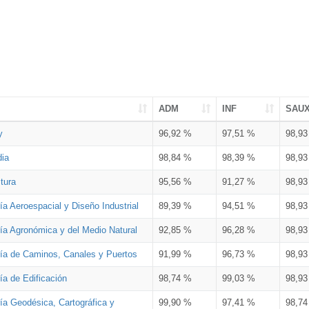
ADM
INF
SAU
y
96,92 %
97,51 %
98,9
dia
98,84 %
98,39 %
98,9
tura
95,56 %
91,27 %
98,9
ía Aeroespacial y Diseño Industrial
89,39 %
94,51 %
98,9
ría Agronómica y del Medio Natural
92,85 %
96,28 %
98,9
ría de Caminos, Canales y Puertos
91,99 %
96,73 %
98,9
ía de Edificación
98,74 %
99,03 %
98,9
ía Geodésica, Cartográfica y
99,90 %
97,41 %
98,7