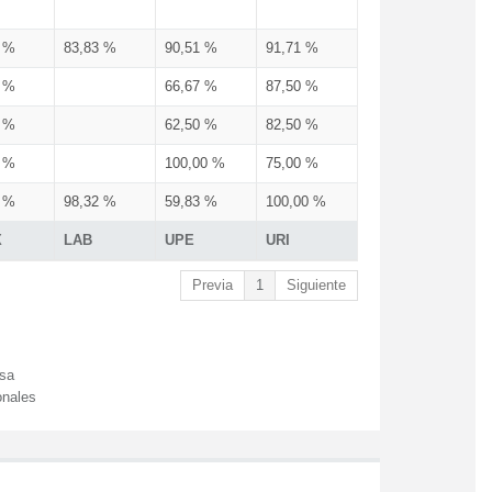
3 %
83,83 %
90,51 %
91,71 %
3 %
66,67 %
87,50 %
3 %
62,50 %
82,50 %
3 %
100,00 %
75,00 %
3 %
98,32 %
59,83 %
100,00 %
X
LAB
UPE
URI
Previa
1
Siguiente
esa
onales