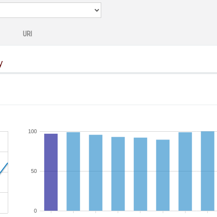
URI
y
100
50
0