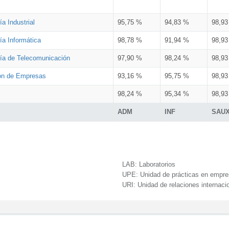
a Industrial
95,75 %
94,83 %
98,9
ía Informática
98,78 %
91,94 %
98,9
ría de Telecomunicación
97,90 %
98,24 %
98,9
ión de Empresas
93,16 %
95,75 %
98,9
98,24 %
95,34 %
98,9
ADM
INF
SAU
LAB:
Laboratorios
UPE:
Unidad de prácticas en empr
URI:
Unidad de relaciones internaci