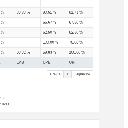
3 %
83,83 %
90,51 %
91,71 %
3 %
66,67 %
87,50 %
3 %
62,50 %
82,50 %
3 %
100,00 %
75,00 %
3 %
98,32 %
59,83 %
100,00 %
X
LAB
UPE
URI
Previa
1
Siguiente
esa
onales