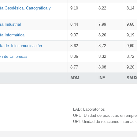
ía Geodésica, Cartográfica y
9,10
8,22
8,14
a Industrial
8,44
7,99
9,60
ía Informática
9,07
8,26
9,19
ría de Telecomunicación
8,62
8,72
9,60
ión de Empresas
8,06
8,32
8,72
8,77
8,08
9,20
ADM
INF
SAU
LAB:
Laboratorios
UPE:
Unidad de prácticas en empr
URI:
Unidad de relaciones internaci