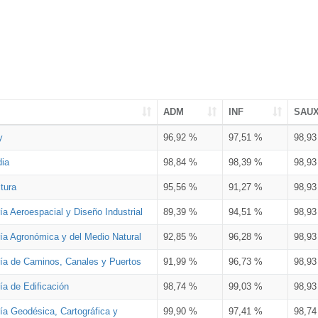
ADM
INF
SAU
y
96,92 %
97,51 %
98,9
dia
98,84 %
98,39 %
98,9
tura
95,56 %
91,27 %
98,9
ía Aeroespacial y Diseño Industrial
89,39 %
94,51 %
98,9
ría Agronómica y del Medio Natural
92,85 %
96,28 %
98,9
ría de Caminos, Canales y Puertos
91,99 %
96,73 %
98,9
ía de Edificación
98,74 %
99,03 %
98,9
ía Geodésica, Cartográfica y
99,90 %
97,41 %
98,7