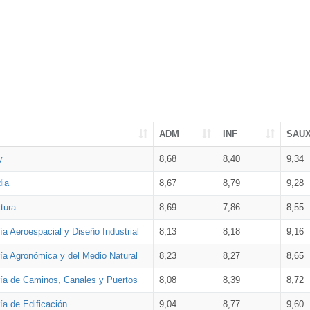
ADM
INF
SAU
y
8,68
8,40
9,34
dia
8,67
8,79
9,28
tura
8,69
7,86
8,55
ía Aeroespacial y Diseño Industrial
8,13
8,18
9,16
ría Agronómica y del Medio Natural
8,23
8,27
8,65
ría de Caminos, Canales y Puertos
8,08
8,39
8,72
ía de Edificación
9,04
8,77
9,60