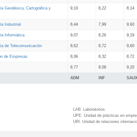
ía Geodésica, Cartográfica y
9,10
8,22
8,14
a Industrial
8,44
7,99
9,60
ía Informática
9,07
8,26
9,19
ría de Telecomunicación
8,62
8,72
9,60
ión de Empresas
8,06
8,32
8,72
8,77
8,08
9,20
ADM
INF
SAU
LAB:
Laboratorios
UPE:
Unidad de prácticas en empr
URI:
Unidad de relaciones internaci