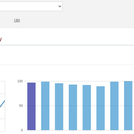
URI
y
100
50
0