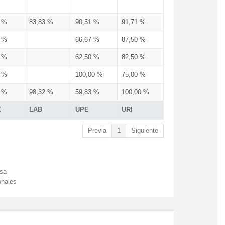
3 %
83,83 %
90,51 %
91,71 %
3 %
66,67 %
87,50 %
3 %
62,50 %
82,50 %
3 %
100,00 %
75,00 %
3 %
98,32 %
59,83 %
100,00 %
X
LAB
UPE
URI
Previa
1
Siguiente
esa
onales