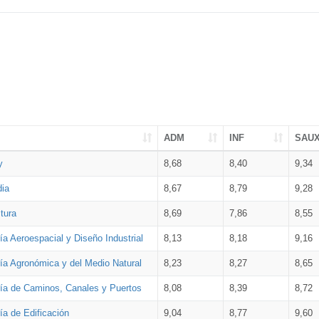
ADM
INF
SAU
y
8,68
8,40
9,34
dia
8,67
8,79
9,28
tura
8,69
7,86
8,55
ía Aeroespacial y Diseño Industrial
8,13
8,18
9,16
ría Agronómica y del Medio Natural
8,23
8,27
8,65
ría de Caminos, Canales y Puertos
8,08
8,39
8,72
ía de Edificación
9,04
8,77
9,60