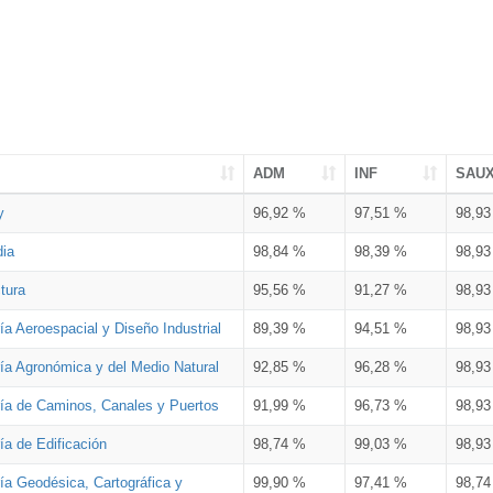
ADM
INF
SAU
y
96,92 %
97,51 %
98,9
dia
98,84 %
98,39 %
98,9
tura
95,56 %
91,27 %
98,9
ía Aeroespacial y Diseño Industrial
89,39 %
94,51 %
98,9
ría Agronómica y del Medio Natural
92,85 %
96,28 %
98,9
ría de Caminos, Canales y Puertos
91,99 %
96,73 %
98,9
ía de Edificación
98,74 %
99,03 %
98,9
ía Geodésica, Cartográfica y
99,90 %
97,41 %
98,7