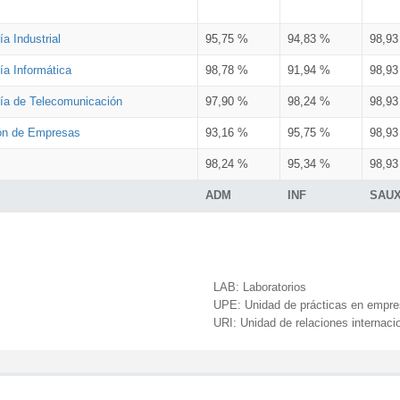
a Industrial
95,75 %
94,83 %
98,9
ía Informática
98,78 %
91,94 %
98,9
ría de Telecomunicación
97,90 %
98,24 %
98,9
ión de Empresas
93,16 %
95,75 %
98,9
98,24 %
95,34 %
98,9
ADM
INF
SAU
LAB:
Laboratorios
UPE:
Unidad de prácticas en empr
URI:
Unidad de relaciones internaci