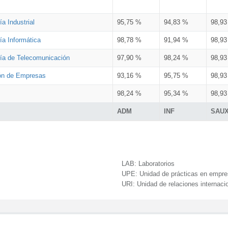
a Industrial
95,75 %
94,83 %
98,9
ía Informática
98,78 %
91,94 %
98,9
ría de Telecomunicación
97,90 %
98,24 %
98,9
ión de Empresas
93,16 %
95,75 %
98,9
98,24 %
95,34 %
98,9
ADM
INF
SAU
LAB:
Laboratorios
UPE:
Unidad de prácticas en empr
URI:
Unidad de relaciones internaci