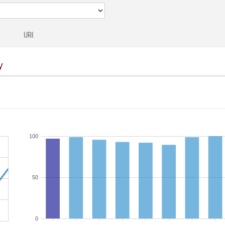
URI
y
100
50
0