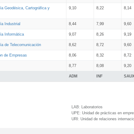
ía Geodésica, Cartográfica y
9,10
8,22
8,14
a Industrial
8,44
7,99
9,60
ía Informática
9,07
8,26
9,19
ría de Telecomunicación
8,62
8,72
9,60
ión de Empresas
8,06
8,32
8,72
8,77
8,08
9,20
ADM
INF
SAU
LAB:
Laboratorios
UPE:
Unidad de prácticas en empr
URI:
Unidad de relaciones internaci