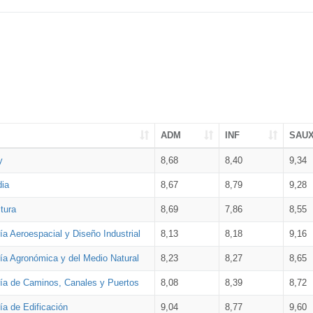
ADM
INF
SAU
y
8,68
8,40
9,34
dia
8,67
8,79
9,28
tura
8,69
7,86
8,55
ía Aeroespacial y Diseño Industrial
8,13
8,18
9,16
ría Agronómica y del Medio Natural
8,23
8,27
8,65
ría de Caminos, Canales y Puertos
8,08
8,39
8,72
ía de Edificación
9,04
8,77
9,60