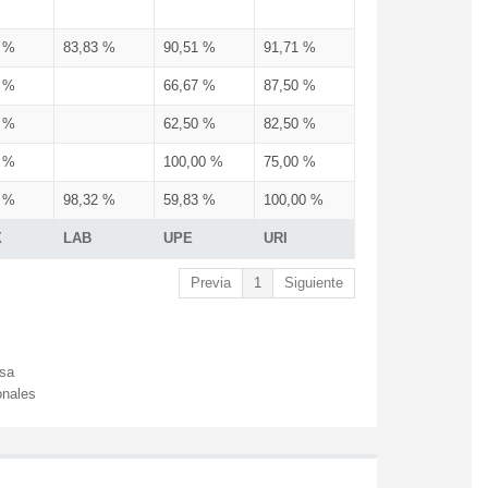
3 %
83,83 %
90,51 %
91,71 %
3 %
66,67 %
87,50 %
3 %
62,50 %
82,50 %
3 %
100,00 %
75,00 %
3 %
98,32 %
59,83 %
100,00 %
X
LAB
UPE
URI
Previa
1
Siguiente
esa
onales