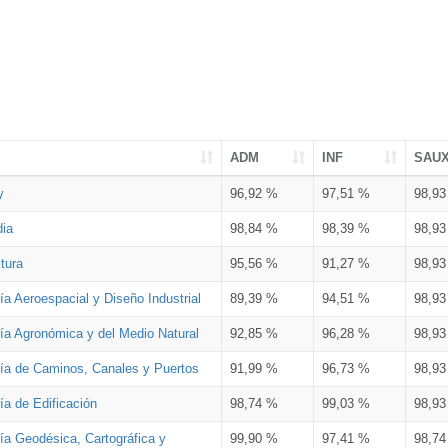
ADM
INF
SAU
y
96,92 %
97,51 %
98,9
dia
98,84 %
98,39 %
98,9
tura
95,56 %
91,27 %
98,9
ía Aeroespacial y Diseño Industrial
89,39 %
94,51 %
98,9
ría Agronómica y del Medio Natural
92,85 %
96,28 %
98,9
ría de Caminos, Canales y Puertos
91,99 %
96,73 %
98,9
ía de Edificación
98,74 %
99,03 %
98,9
ía Geodésica, Cartográfica y
99,90 %
97,41 %
98,7