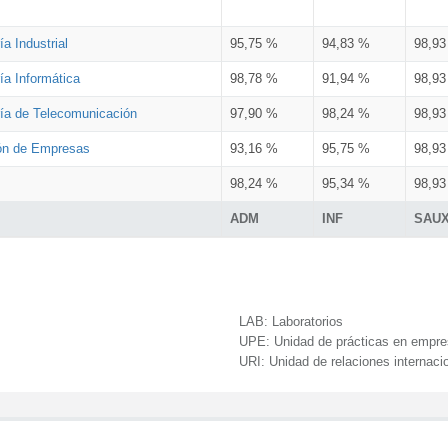
a Industrial
95,75 %
94,83 %
98,9
ía Informática
98,78 %
91,94 %
98,9
ría de Telecomunicación
97,90 %
98,24 %
98,9
ión de Empresas
93,16 %
95,75 %
98,9
98,24 %
95,34 %
98,9
ADM
INF
SAU
LAB:
Laboratorios
UPE:
Unidad de prácticas en empr
URI:
Unidad de relaciones internaci