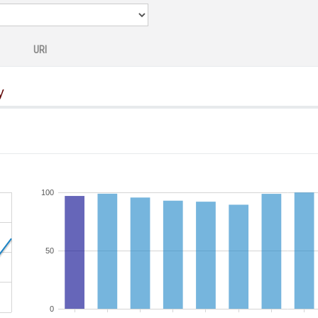
URI
y
100
50
0