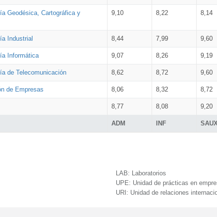
ía Geodésica, Cartográfica y
9,10
8,22
8,14
a Industrial
8,44
7,99
9,60
ía Informática
9,07
8,26
9,19
ría de Telecomunicación
8,62
8,72
9,60
ión de Empresas
8,06
8,32
8,72
8,77
8,08
9,20
ADM
INF
SAU
LAB:
Laboratorios
UPE:
Unidad de prácticas en empr
URI:
Unidad de relaciones internaci