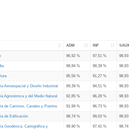
ADM
INF
SAU
y
96,92 %
97,51 %
98,9
dia
98,84 %
98,39 %
98,9
tura
95,56 %
91,27 %
98,9
ía Aeroespacial y Diseño Industrial
89,39 %
94,51 %
98,9
ría Agronómica y del Medio Natural
92,85 %
96,28 %
98,9
ría de Caminos, Canales y Puertos
91,99 %
96,73 %
98,9
ía de Edificación
98,74 %
99,03 %
98,9
ía Geodésica, Cartográfica y
99,90 %
97,41 %
98,7