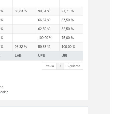
3 %
83,83 %
90,51 %
91,71 %
3 %
66,67 %
87,50 %
3 %
62,50 %
82,50 %
3 %
100,00 %
75,00 %
3 %
98,32 %
59,83 %
100,00 %
X
LAB
UPE
URI
Previa
1
Siguiente
esa
onales