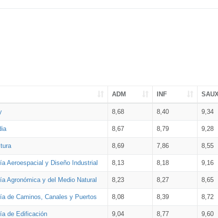
ADM
INF
SAU
y
8,68
8,40
9,34
dia
8,67
8,79
9,28
tura
8,69
7,86
8,55
ía Aeroespacial y Diseño Industrial
8,13
8,18
9,16
ría Agronómica y del Medio Natural
8,23
8,27
8,65
ría de Caminos, Canales y Puertos
8,08
8,39
8,72
ía de Edificación
9,04
8,77
9,60