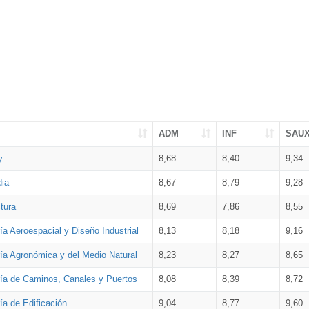
ADM
INF
SAU
y
8,68
8,40
9,34
dia
8,67
8,79
9,28
tura
8,69
7,86
8,55
ía Aeroespacial y Diseño Industrial
8,13
8,18
9,16
ría Agronómica y del Medio Natural
8,23
8,27
8,65
ría de Caminos, Canales y Puertos
8,08
8,39
8,72
ía de Edificación
9,04
8,77
9,60