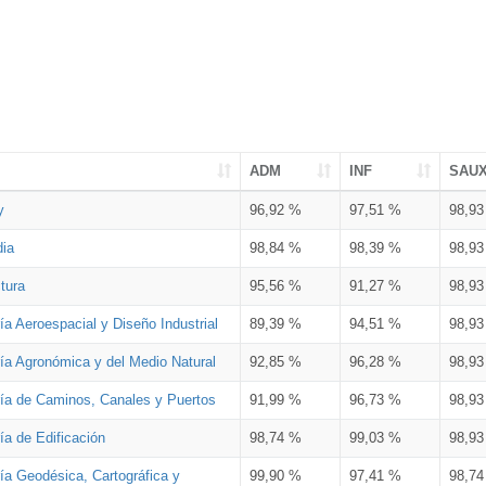
ADM
INF
SAU
y
96,92 %
97,51 %
98,9
dia
98,84 %
98,39 %
98,9
tura
95,56 %
91,27 %
98,9
ía Aeroespacial y Diseño Industrial
89,39 %
94,51 %
98,9
ría Agronómica y del Medio Natural
92,85 %
96,28 %
98,9
ría de Caminos, Canales y Puertos
91,99 %
96,73 %
98,9
ía de Edificación
98,74 %
99,03 %
98,9
ía Geodésica, Cartográfica y
99,90 %
97,41 %
98,7