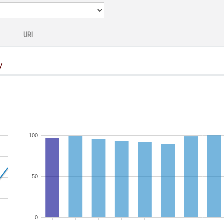
URI
y
100
50
0