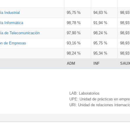
a Industrial
95,75 %
94,83 %
98,9
ía Informática
98,78 %
91,94 %
98,9
ría de Telecomunicación
97,90 %
98,24 %
98,9
ión de Empresas
93,16 %
95,75 %
98,9
98,24 %
95,34 %
98,9
ADM
INF
SAU
LAB:
Laboratorios
UPE:
Unidad de prácticas en empr
URI:
Unidad de relaciones internaci