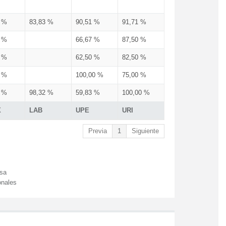
3 %
83,83 %
90,51 %
91,71 %
3 %
66,67 %
87,50 %
3 %
62,50 %
82,50 %
3 %
100,00 %
75,00 %
3 %
98,32 %
59,83 %
100,00 %
X
LAB
UPE
URI
Previa
1
Siguiente
esa
onales