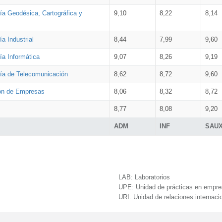
ía Geodésica, Cartográfica y
9,10
8,22
8,14
a Industrial
8,44
7,99
9,60
ía Informática
9,07
8,26
9,19
ría de Telecomunicación
8,62
8,72
9,60
ión de Empresas
8,06
8,32
8,72
8,77
8,08
9,20
ADM
INF
SAU
LAB:
Laboratorios
UPE:
Unidad de prácticas en empr
URI:
Unidad de relaciones internaci