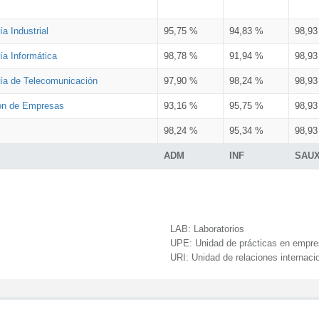
a Industrial
95,75 %
94,83 %
98,9
ía Informática
98,78 %
91,94 %
98,9
ría de Telecomunicación
97,90 %
98,24 %
98,9
ión de Empresas
93,16 %
95,75 %
98,9
98,24 %
95,34 %
98,9
ADM
INF
SAU
LAB:
Laboratorios
UPE:
Unidad de prácticas en empr
URI:
Unidad de relaciones internaci