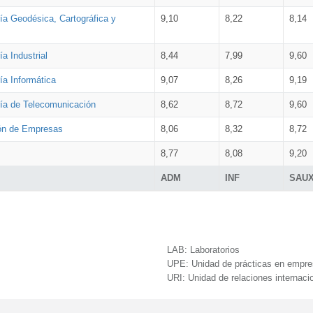
ía Geodésica, Cartográfica y
9,10
8,22
8,14
a Industrial
8,44
7,99
9,60
ía Informática
9,07
8,26
9,19
ría de Telecomunicación
8,62
8,72
9,60
ión de Empresas
8,06
8,32
8,72
8,77
8,08
9,20
ADM
INF
SAU
LAB:
Laboratorios
UPE:
Unidad de prácticas en empr
URI:
Unidad de relaciones internaci