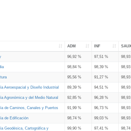
ADM
INF
SAU
y
96,92 %
97,51 %
98,9
dia
98,84 %
98,39 %
98,9
tura
95,56 %
91,27 %
98,9
ía Aeroespacial y Diseño Industrial
89,39 %
94,51 %
98,9
ría Agronómica y del Medio Natural
92,85 %
96,28 %
98,9
ría de Caminos, Canales y Puertos
91,99 %
96,73 %
98,9
ía de Edificación
98,74 %
99,03 %
98,9
ía Geodésica, Cartográfica y
99,90 %
97,41 %
98,7