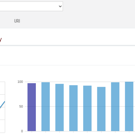
URI
y
100
50
0