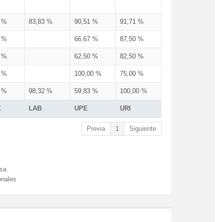
3 %
83,83 %
90,51 %
91,71 %
3 %
66,67 %
87,50 %
3 %
62,50 %
82,50 %
3 %
100,00 %
75,00 %
3 %
98,32 %
59,83 %
100,00 %
X
LAB
UPE
URI
Previa
1
Siguiente
esa
onales