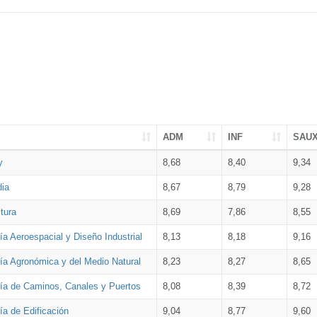
ADM
INF
SAU
y
8,68
8,40
9,34
dia
8,67
8,79
9,28
tura
8,69
7,86
8,55
ía Aeroespacial y Diseño Industrial
8,13
8,18
9,16
ría Agronómica y del Medio Natural
8,23
8,27
8,65
ría de Caminos, Canales y Puertos
8,08
8,39
8,72
ía de Edificación
9,04
8,77
9,60