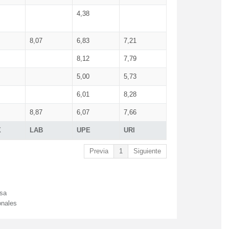
4,38
8,07
6,83
7,21
8,12
7,79
5,00
5,73
6,01
8,28
8,87
6,07
7,66
X
LAB
UPE
URI
Previa
1
Siguiente
esa
onales