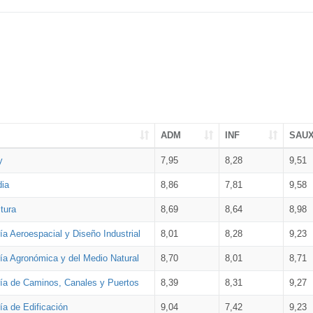
ADM
INF
SAU
y
7,95
8,28
9,51
dia
8,86
7,81
9,58
tura
8,69
8,64
8,98
ía Aeroespacial y Diseño Industrial
8,01
8,28
9,23
ría Agronómica y del Medio Natural
8,70
8,01
8,71
ría de Caminos, Canales y Puertos
8,39
8,31
9,27
ía de Edificación
9,04
7,42
9,23