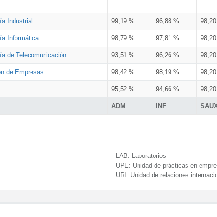
a Industrial
99,19 %
96,88 %
98,2
ía Informática
98,79 %
97,81 %
98,2
ría de Telecomunicación
93,51 %
96,26 %
98,2
ión de Empresas
98,42 %
98,19 %
98,2
95,52 %
94,66 %
98,2
ADM
INF
SAU
LAB:
Laboratorios
UPE:
Unidad de prácticas en empr
URI:
Unidad de relaciones internaci