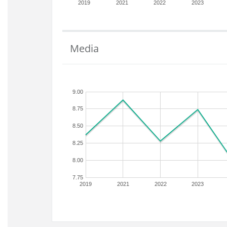
2019
2021
2022
2023
Media
9.00
8.75
8.50
8.25
8.00
7.75
2019
2021
2022
2023