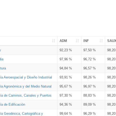
ADM
INF
SAU
y
92,23 %
97,50 %
98,2
dia
97,96 %
96,72 %
98,2
tura
94,84 %
96,57 %
98,2
ía Aeroespacial y Diseño Industrial
93,91 %
98,26 %
98,2
ría Agronómica y del Medio Natural
95,67 %
96,97 %
98,2
ría de Caminos, Canales y Puertos
97,30 %
88,83 %
98,2
ía de Edificación
94,36 %
89,09 %
98,2
ía Geodésica, Cartográfica y
99,64 %
96,29 %
98,2