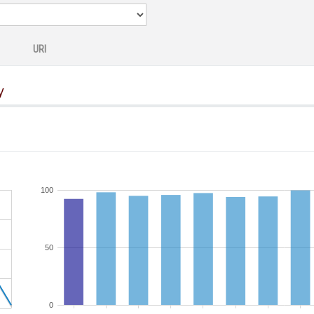
URI
y
100
50
0