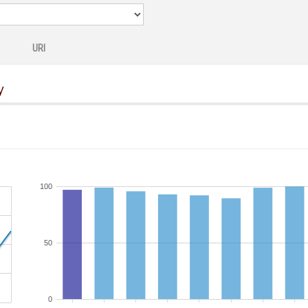
URI
y
100
50
0