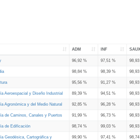
ADM
INF
SAU
y
96,92 %
97,51 %
98,9
dia
98,84 %
98,39 %
98,9
tura
95,56 %
91,27 %
98,9
ía Aeroespacial y Diseño Industrial
89,39 %
94,51 %
98,9
ría Agronómica y del Medio Natural
92,85 %
96,28 %
98,9
ría de Caminos, Canales y Puertos
91,99 %
96,73 %
98,9
ía de Edificación
98,74 %
99,03 %
98,9
ía Geodésica, Cartográfica y
99,90 %
97,41 %
98,7