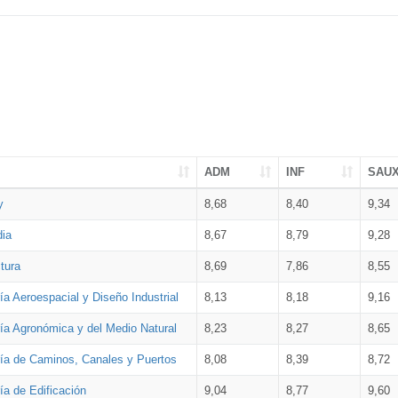
ADM
INF
SAU
y
8,68
8,40
9,34
dia
8,67
8,79
9,28
tura
8,69
7,86
8,55
ía Aeroespacial y Diseño Industrial
8,13
8,18
9,16
ría Agronómica y del Medio Natural
8,23
8,27
8,65
ría de Caminos, Canales y Puertos
8,08
8,39
8,72
ía de Edificación
9,04
8,77
9,60