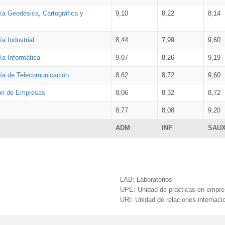
ía Geodésica, Cartográfica y
9,10
8,22
8,14
a Industrial
8,44
7,99
9,60
ía Informática
9,07
8,26
9,19
ría de Telecomunicación
8,62
8,72
9,60
ión de Empresas
8,06
8,32
8,72
8,77
8,08
9,20
ADM
INF
SAU
LAB:
Laboratorios
UPE:
Unidad de prácticas en empr
URI:
Unidad de relaciones internaci