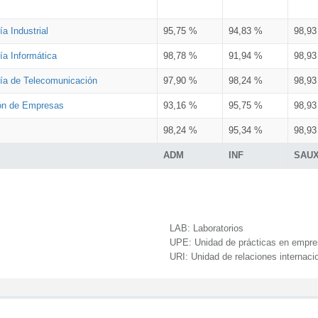
a Industrial
95,75 %
94,83 %
98,9
ía Informática
98,78 %
91,94 %
98,9
ría de Telecomunicación
97,90 %
98,24 %
98,9
ión de Empresas
93,16 %
95,75 %
98,9
98,24 %
95,34 %
98,9
ADM
INF
SAU
LAB:
Laboratorios
UPE:
Unidad de prácticas en empr
URI:
Unidad de relaciones internaci