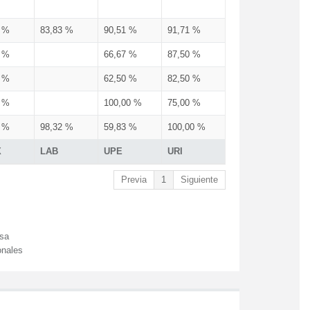
3 %
83,83 %
90,51 %
91,71 %
3 %
66,67 %
87,50 %
3 %
62,50 %
82,50 %
3 %
100,00 %
75,00 %
3 %
98,32 %
59,83 %
100,00 %
X
LAB
UPE
URI
Previa
1
Siguiente
esa
onales