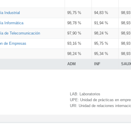
a Industrial
95,75 %
94,83 %
98,9
ía Informática
98,78 %
91,94 %
98,9
ría de Telecomunicación
97,90 %
98,24 %
98,9
ión de Empresas
93,16 %
95,75 %
98,9
98,24 %
95,34 %
98,9
ADM
INF
SAU
LAB:
Laboratorios
UPE:
Unidad de prácticas en empr
URI:
Unidad de relaciones internaci