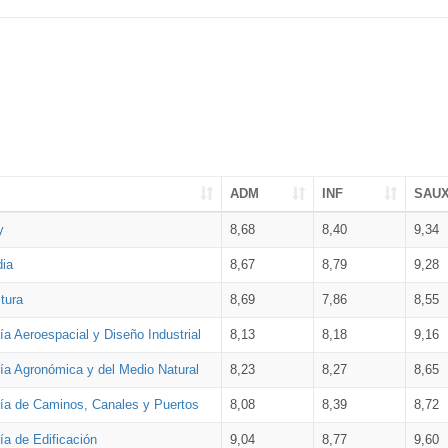
ADM
INF
SAU
y
8,68
8,40
9,34
dia
8,67
8,79
9,28
tura
8,69
7,86
8,55
ía Aeroespacial y Diseño Industrial
8,13
8,18
9,16
ría Agronómica y del Medio Natural
8,23
8,27
8,65
ría de Caminos, Canales y Puertos
8,08
8,39
8,72
ía de Edificación
9,04
8,77
9,60