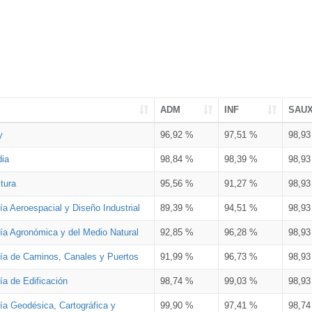
ADM
INF
SAU
y
96,92 %
97,51 %
98,9
dia
98,84 %
98,39 %
98,9
tura
95,56 %
91,27 %
98,9
ía Aeroespacial y Diseño Industrial
89,39 %
94,51 %
98,9
ría Agronómica y del Medio Natural
92,85 %
96,28 %
98,9
ría de Caminos, Canales y Puertos
91,99 %
96,73 %
98,9
ía de Edificación
98,74 %
99,03 %
98,9
ía Geodésica, Cartográfica y
99,90 %
97,41 %
98,7