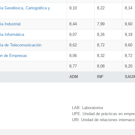
ía Geodésica, Cartográfica y
9,10
8,22
8,14
a Industrial
8,44
7,99
9,60
ía Informática
9,07
8,26
9,19
ría de Telecomunicación
8,62
8,72
9,60
ión de Empresas
8,06
8,32
8,72
8,77
8,08
9,20
ADM
INF
SAU
LAB:
Laboratorios
UPE:
Unidad de prácticas en empr
URI:
Unidad de relaciones internaci