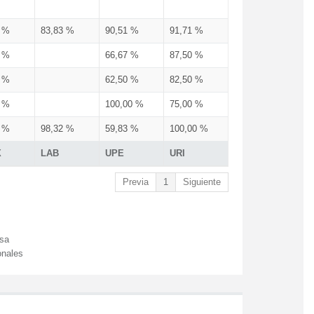
3 %
83,83 %
90,51 %
91,71 %
3 %
66,67 %
87,50 %
3 %
62,50 %
82,50 %
3 %
100,00 %
75,00 %
3 %
98,32 %
59,83 %
100,00 %
X
LAB
UPE
URI
Previa
1
Siguiente
esa
onales