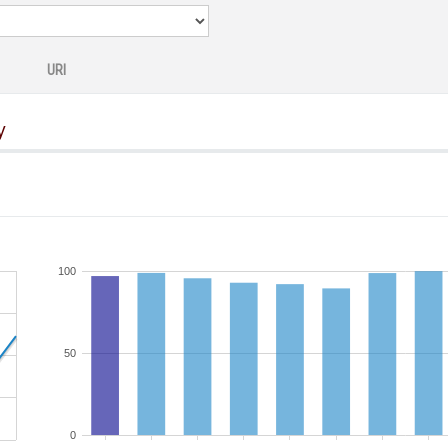
URI
y
100
50
0