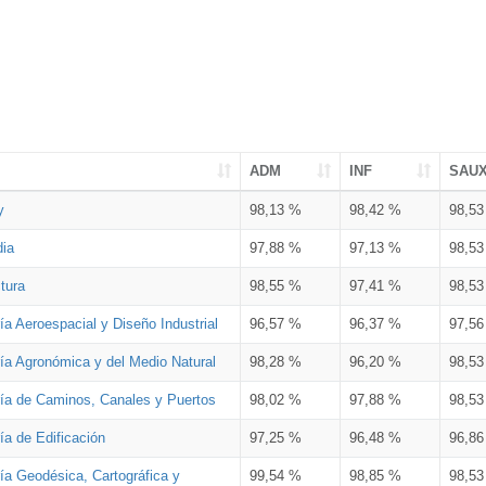
ADM
INF
SAU
y
98,13 %
98,42 %
98,5
dia
97,88 %
97,13 %
98,5
tura
98,55 %
97,41 %
98,5
ía Aeroespacial y Diseño Industrial
96,57 %
96,37 %
97,5
ría Agronómica y del Medio Natural
98,28 %
96,20 %
98,5
ría de Caminos, Canales y Puertos
98,02 %
97,88 %
98,5
ía de Edificación
97,25 %
96,48 %
96,8
ía Geodésica, Cartográfica y
99,54 %
98,85 %
98,5