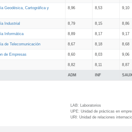
ía Geodésica, Cartográfica y
8,96
8,53
9,10
a Industrial
8,79
8,15
8,86
ía Informática
8,89
8,17
9,17
ría de Telecomunicación
8,67
8,18
8,68
ión de Empresas
8,60
8,03
9,06
8,82
8,11
8,87
ADM
INF
SAU
LAB:
Laboratorios
UPE:
Unidad de prácticas en empr
URI:
Unidad de relaciones internaci