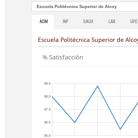
ADM
INF
SAUX
LAB
UPE
Escuela Politécnica Superior de Alco
% Satisfacción
99.0
98.0
97.0
96.0
95.0