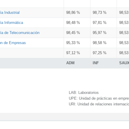
a Industrial
98,86 %
98,73 %
98,5
ía Informática
98,48 %
97,81 %
98,5
ría de Telecomunicación
98,45 %
95,97 %
98,5
ión de Empresas
95,33 %
98,58 %
98,5
97,12 %
97,25 %
98,5
ADM
INF
SAU
LAB:
Laboratorios
UPE:
Unidad de prácticas en empr
URI:
Unidad de relaciones internaci