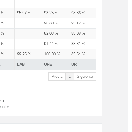
3 %
95,97 %
93,25 %
98,36 %
3 %
96,80 %
95,12 %
3 %
82,08 %
88,08 %
3 %
91,44 %
83,31 %
3 %
99,25 %
100,00 %
85,54 %
X
LAB
UPE
URI
Previa
1
Siguiente
esa
onales