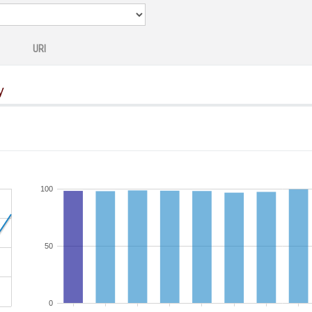
URI
y
100
50
0