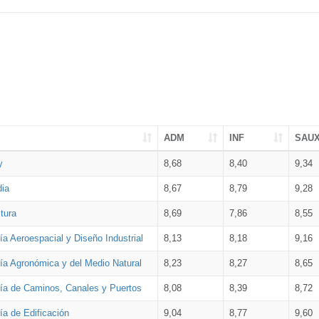
ADM
INF
SAU
y
8,68
8,40
9,34
dia
8,67
8,79
9,28
tura
8,69
7,86
8,55
ía Aeroespacial y Diseño Industrial
8,13
8,18
9,16
ría Agronómica y del Medio Natural
8,23
8,27
8,65
ría de Caminos, Canales y Puertos
8,08
8,39
8,72
ía de Edificación
9,04
8,77
9,60