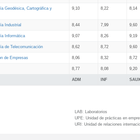
ía Geodésica, Cartográfica y
9,10
8,22
8,14
a Industrial
8,44
7,99
9,60
ía Informática
9,07
8,26
9,19
ría de Telecomunicación
8,62
8,72
9,60
ión de Empresas
8,06
8,32
8,72
8,77
8,08
9,20
ADM
INF
SAU
LAB:
Laboratorios
UPE:
Unidad de prácticas en empr
URI:
Unidad de relaciones internaci