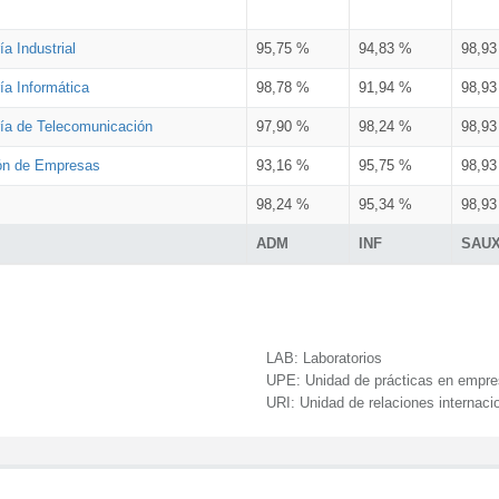
a Industrial
95,75 %
94,83 %
98,9
ía Informática
98,78 %
91,94 %
98,9
ría de Telecomunicación
97,90 %
98,24 %
98,9
ión de Empresas
93,16 %
95,75 %
98,9
98,24 %
95,34 %
98,9
ADM
INF
SAU
LAB:
Laboratorios
UPE:
Unidad de prácticas en empr
URI:
Unidad de relaciones internaci