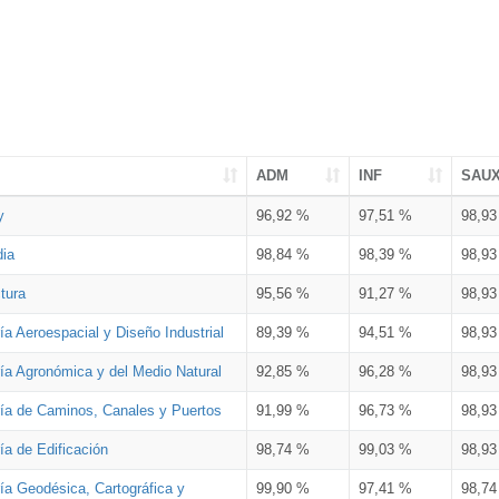
ADM
INF
SAU
y
96,92 %
97,51 %
98,9
dia
98,84 %
98,39 %
98,9
tura
95,56 %
91,27 %
98,9
ía Aeroespacial y Diseño Industrial
89,39 %
94,51 %
98,9
ría Agronómica y del Medio Natural
92,85 %
96,28 %
98,9
ría de Caminos, Canales y Puertos
91,99 %
96,73 %
98,9
ía de Edificación
98,74 %
99,03 %
98,9
ía Geodésica, Cartográfica y
99,90 %
97,41 %
98,7