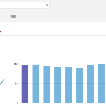
URI
y
100
50
0