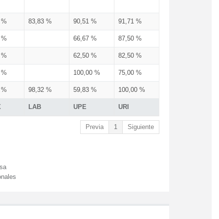
3 %
83,83 %
90,51 %
91,71 %
3 %
66,67 %
87,50 %
3 %
62,50 %
82,50 %
3 %
100,00 %
75,00 %
3 %
98,32 %
59,83 %
100,00 %
X
LAB
UPE
URI
Previa
1
Siguiente
esa
onales