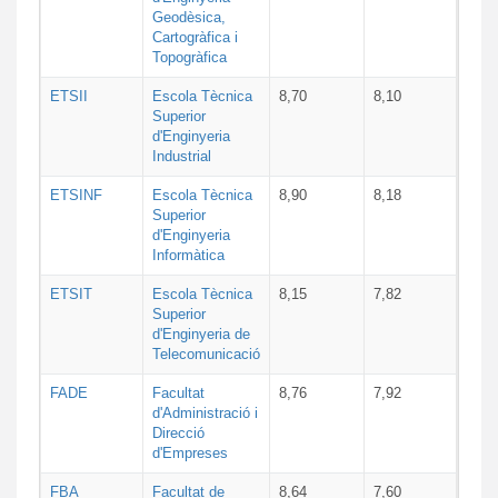
Geodèsica,
Cartogràfica i
Topogràfica
ETSII
Escola Tècnica
8,70
8,10
Superior
d'Enginyeria
Industrial
ETSINF
Escola Tècnica
8,90
8,18
Superior
d'Enginyeria
Informàtica
ETSIT
Escola Tècnica
8,15
7,82
Superior
d'Enginyeria de
Telecomunicació
FADE
Facultat
8,76
7,92
d'Administració i
Direcció
d'Empreses
FBA
Facultat de
8,64
7,60