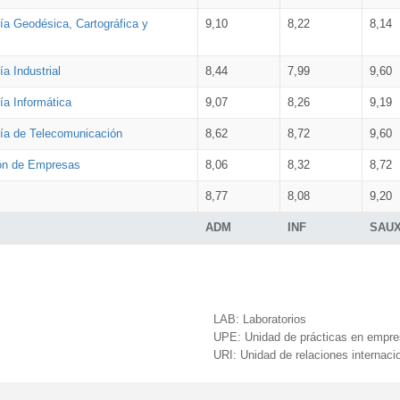
ía Geodésica, Cartográfica y
9,10
8,22
8,14
a Industrial
8,44
7,99
9,60
ía Informática
9,07
8,26
9,19
ría de Telecomunicación
8,62
8,72
9,60
ión de Empresas
8,06
8,32
8,72
8,77
8,08
9,20
ADM
INF
SAU
LAB:
Laboratorios
UPE:
Unidad de prácticas en empr
URI:
Unidad de relaciones internaci