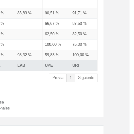
3 %
83,83 %
90,51 %
91,71 %
3 %
66,67 %
87,50 %
3 %
62,50 %
82,50 %
3 %
100,00 %
75,00 %
3 %
98,32 %
59,83 %
100,00 %
X
LAB
UPE
URI
Previa
1
Siguiente
esa
onales