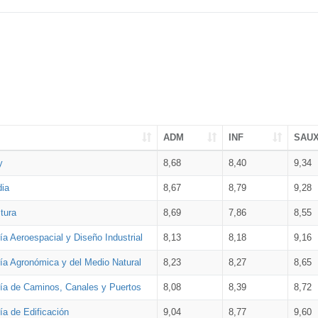
ADM
INF
SAU
y
8,68
8,40
9,34
dia
8,67
8,79
9,28
tura
8,69
7,86
8,55
ía Aeroespacial y Diseño Industrial
8,13
8,18
9,16
ría Agronómica y del Medio Natural
8,23
8,27
8,65
ría de Caminos, Canales y Puertos
8,08
8,39
8,72
ía de Edificación
9,04
8,77
9,60