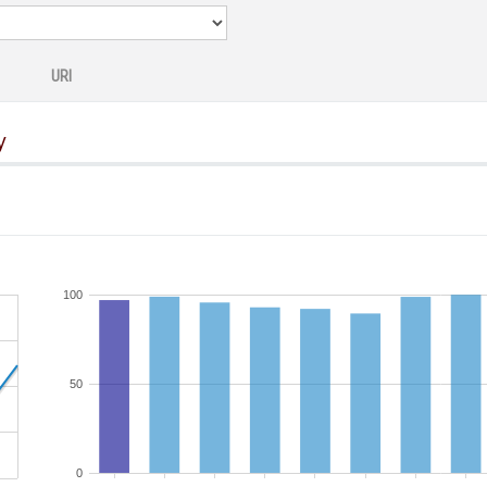
URI
y
100
50
0