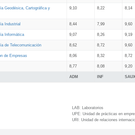
ía Geodésica, Cartográfica y
9,10
8,22
8,14
a Industrial
8,44
7,99
9,60
ía Informática
9,07
8,26
9,19
ría de Telecomunicación
8,62
8,72
9,60
ión de Empresas
8,06
8,32
8,72
8,77
8,08
9,20
ADM
INF
SAU
LAB:
Laboratorios
UPE:
Unidad de prácticas en empr
URI:
Unidad de relaciones internaci