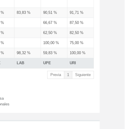
3 %
83,83 %
90,51 %
91,71 %
3 %
66,67 %
87,50 %
3 %
62,50 %
82,50 %
3 %
100,00 %
75,00 %
3 %
98,32 %
59,83 %
100,00 %
X
LAB
UPE
URI
Previa
1
Siguiente
esa
onales