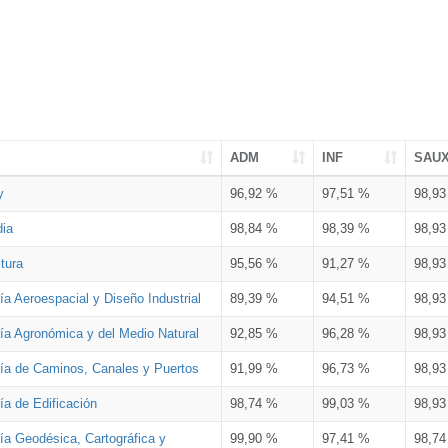
ADM
INF
SAU
y
96,92 %
97,51 %
98,9
dia
98,84 %
98,39 %
98,9
tura
95,56 %
91,27 %
98,9
ía Aeroespacial y Diseño Industrial
89,39 %
94,51 %
98,9
ría Agronómica y del Medio Natural
92,85 %
96,28 %
98,9
ría de Caminos, Canales y Puertos
91,99 %
96,73 %
98,9
ía de Edificación
98,74 %
99,03 %
98,9
ía Geodésica, Cartográfica y
99,90 %
97,41 %
98,7