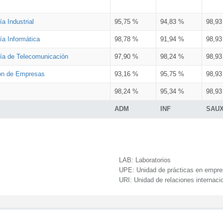
a Industrial
95,75 %
94,83 %
98,9
ía Informática
98,78 %
91,94 %
98,9
ría de Telecomunicación
97,90 %
98,24 %
98,9
ión de Empresas
93,16 %
95,75 %
98,9
98,24 %
95,34 %
98,9
ADM
INF
SAU
LAB:
Laboratorios
UPE:
Unidad de prácticas en empr
URI:
Unidad de relaciones internaci