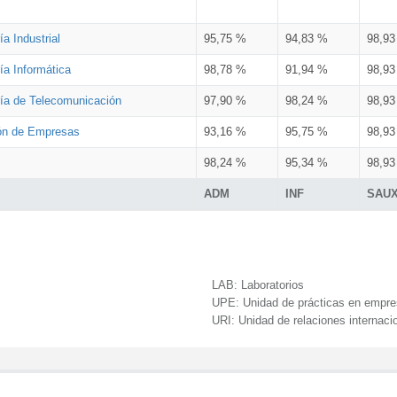
a Industrial
95,75 %
94,83 %
98,9
ía Informática
98,78 %
91,94 %
98,9
ría de Telecomunicación
97,90 %
98,24 %
98,9
ión de Empresas
93,16 %
95,75 %
98,9
98,24 %
95,34 %
98,9
ADM
INF
SAU
LAB:
Laboratorios
UPE:
Unidad de prácticas en empr
URI:
Unidad de relaciones internaci