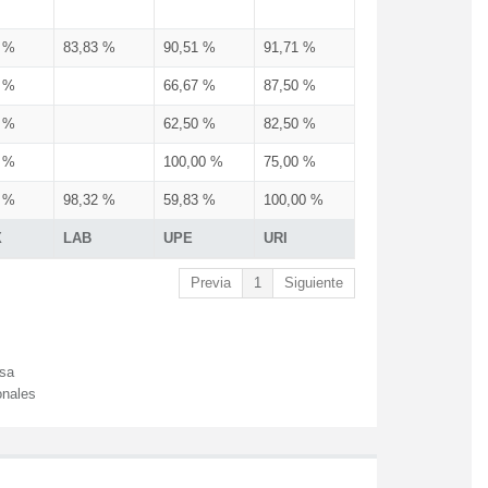
3 %
83,83 %
90,51 %
91,71 %
3 %
66,67 %
87,50 %
3 %
62,50 %
82,50 %
3 %
100,00 %
75,00 %
3 %
98,32 %
59,83 %
100,00 %
X
LAB
UPE
URI
Previa
1
Siguiente
esa
onales