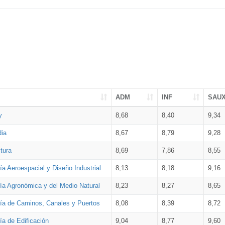
ADM
INF
SAU
y
8,68
8,40
9,34
dia
8,67
8,79
9,28
tura
8,69
7,86
8,55
ía Aeroespacial y Diseño Industrial
8,13
8,18
9,16
ría Agronómica y del Medio Natural
8,23
8,27
8,65
ría de Caminos, Canales y Puertos
8,08
8,39
8,72
ía de Edificación
9,04
8,77
9,60