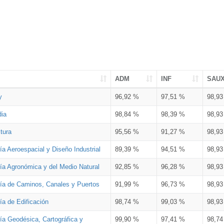
ADM
INF
SAU
y
96,92 %
97,51 %
98,9
dia
98,84 %
98,39 %
98,9
tura
95,56 %
91,27 %
98,9
ía Aeroespacial y Diseño Industrial
89,39 %
94,51 %
98,9
ría Agronómica y del Medio Natural
92,85 %
96,28 %
98,9
ría de Caminos, Canales y Puertos
91,99 %
96,73 %
98,9
ía de Edificación
98,74 %
99,03 %
98,9
ía Geodésica, Cartográfica y
99,90 %
97,41 %
98,7