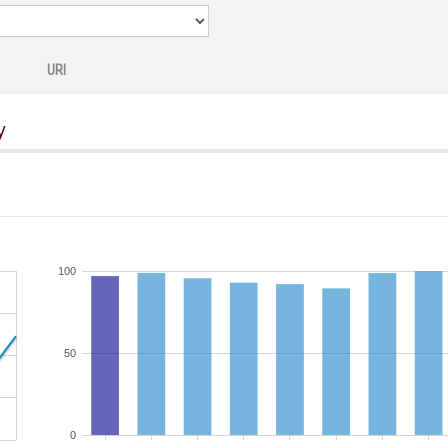
URI
y
100
50
0