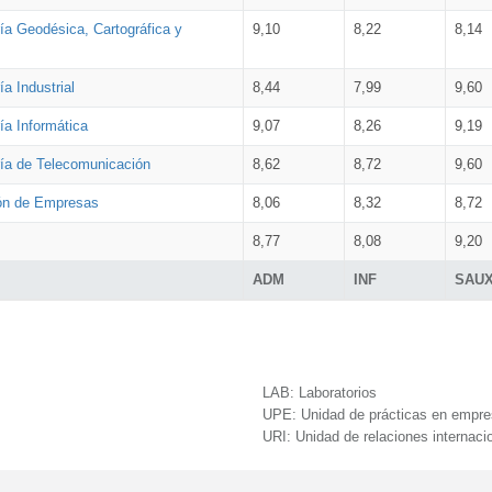
ía Geodésica, Cartográfica y
9,10
8,22
8,14
a Industrial
8,44
7,99
9,60
ía Informática
9,07
8,26
9,19
ría de Telecomunicación
8,62
8,72
9,60
ión de Empresas
8,06
8,32
8,72
8,77
8,08
9,20
ADM
INF
SAU
LAB:
Laboratorios
UPE:
Unidad de prácticas en empr
URI:
Unidad de relaciones internaci