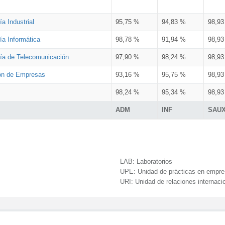
a Industrial
95,75 %
94,83 %
98,9
ía Informática
98,78 %
91,94 %
98,9
ría de Telecomunicación
97,90 %
98,24 %
98,9
ión de Empresas
93,16 %
95,75 %
98,9
98,24 %
95,34 %
98,9
ADM
INF
SAU
LAB:
Laboratorios
UPE:
Unidad de prácticas en empr
URI:
Unidad de relaciones internaci