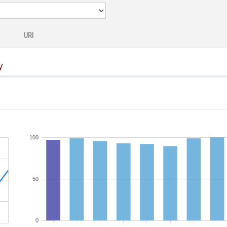
URI
y
100
50
0