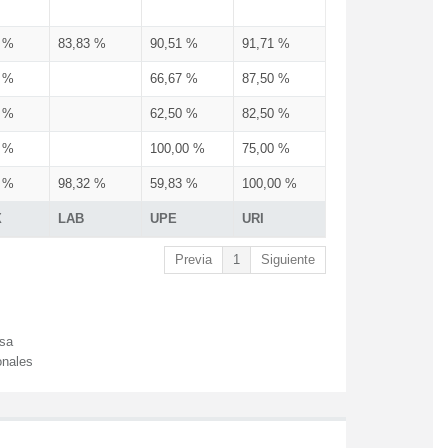
3 %
83,83 %
90,51 %
91,71 %
3 %
66,67 %
87,50 %
3 %
62,50 %
82,50 %
3 %
100,00 %
75,00 %
3 %
98,32 %
59,83 %
100,00 %
X
LAB
UPE
URI
Previa
1
Siguiente
esa
onales