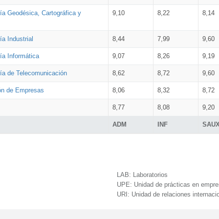
ía Geodésica, Cartográfica y
9,10
8,22
8,14
a Industrial
8,44
7,99
9,60
ía Informática
9,07
8,26
9,19
ría de Telecomunicación
8,62
8,72
9,60
ión de Empresas
8,06
8,32
8,72
8,77
8,08
9,20
ADM
INF
SAU
LAB:
Laboratorios
UPE:
Unidad de prácticas en empr
URI:
Unidad de relaciones internaci