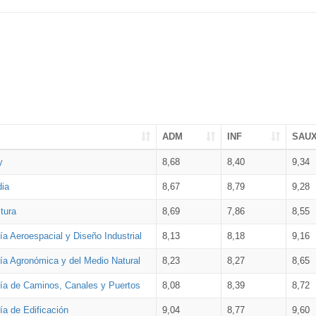
ADM
INF
SAU
y
8,68
8,40
9,34
dia
8,67
8,79
9,28
tura
8,69
7,86
8,55
ía Aeroespacial y Diseño Industrial
8,13
8,18
9,16
ría Agronómica y del Medio Natural
8,23
8,27
8,65
ría de Caminos, Canales y Puertos
8,08
8,39
8,72
ía de Edificación
9,04
8,77
9,60