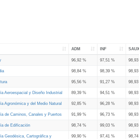
ADM
INF
SAU
y
96,92 %
97,51 %
98,9
dia
98,84 %
98,39 %
98,9
tura
95,56 %
91,27 %
98,9
ía Aeroespacial y Diseño Industrial
89,39 %
94,51 %
98,9
ría Agronómica y del Medio Natural
92,85 %
96,28 %
98,9
ría de Caminos, Canales y Puertos
91,99 %
96,73 %
98,9
ía de Edificación
98,74 %
99,03 %
98,9
ía Geodésica, Cartográfica y
99,90 %
97,41 %
98,7