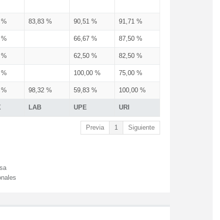
3 %
83,83 %
90,51 %
91,71 %
3 %
66,67 %
87,50 %
3 %
62,50 %
82,50 %
3 %
100,00 %
75,00 %
3 %
98,32 %
59,83 %
100,00 %
X
LAB
UPE
URI
Previa
1
Siguiente
esa
onales