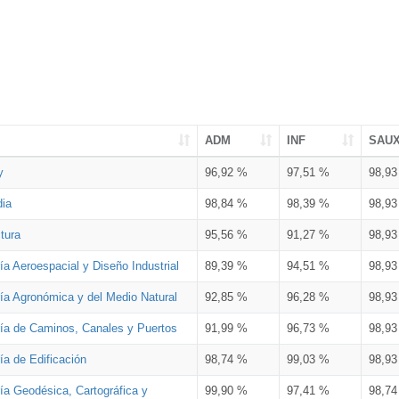
ADM
INF
SAU
y
96,92 %
97,51 %
98,9
dia
98,84 %
98,39 %
98,9
tura
95,56 %
91,27 %
98,9
ía Aeroespacial y Diseño Industrial
89,39 %
94,51 %
98,9
ría Agronómica y del Medio Natural
92,85 %
96,28 %
98,9
ría de Caminos, Canales y Puertos
91,99 %
96,73 %
98,9
ía de Edificación
98,74 %
99,03 %
98,9
ía Geodésica, Cartográfica y
99,90 %
97,41 %
98,7