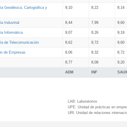
ía Geodésica, Cartográfica y
9,10
8,22
8,14
a Industrial
8,44
7,99
9,60
ía Informática
9,07
8,26
9,19
ría de Telecomunicación
8,62
8,72
9,60
ión de Empresas
8,06
8,32
8,72
8,77
8,08
9,20
ADM
INF
SAU
LAB:
Laboratorios
UPE:
Unidad de prácticas en empr
URI:
Unidad de relaciones internaci