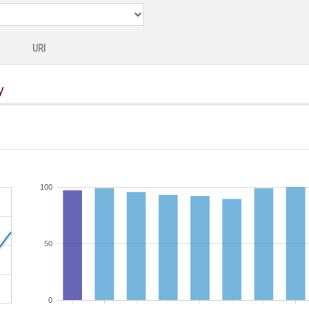
URI
y
100
50
0