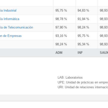
a Industrial
95,75 %
94,83 %
98,9
ía Informática
98,78 %
91,94 %
98,9
ría de Telecomunicación
97,90 %
98,24 %
98,9
ión de Empresas
93,16 %
95,75 %
98,9
98,24 %
95,34 %
98,9
ADM
INF
SAU
LAB:
Laboratorios
UPE:
Unidad de prácticas en empr
URI:
Unidad de relaciones internaci