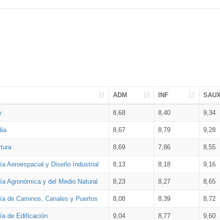
ADM
INF
SAU
y
8,68
8,40
9,34
dia
8,67
8,79
9,28
tura
8,69
7,86
8,55
ía Aeroespacial y Diseño Industrial
8,13
8,18
9,16
ría Agronómica y del Medio Natural
8,23
8,27
8,65
ría de Caminos, Canales y Puertos
8,08
8,39
8,72
ía de Edificación
9,04
8,77
9,60