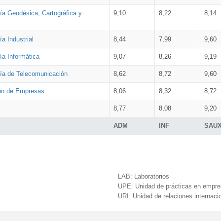
ía Geodésica, Cartográfica y
9,10
8,22
8,14
a Industrial
8,44
7,99
9,60
ía Informática
9,07
8,26
9,19
ría de Telecomunicación
8,62
8,72
9,60
ión de Empresas
8,06
8,32
8,72
8,77
8,08
9,20
ADM
INF
SAU
LAB:
Laboratorios
UPE:
Unidad de prácticas en empr
URI:
Unidad de relaciones internaci