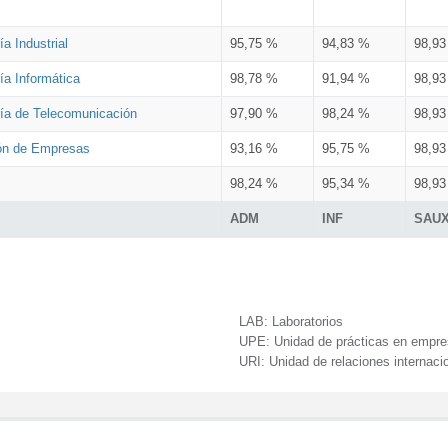
a Industrial
95,75 %
94,83 %
98,9
ía Informática
98,78 %
91,94 %
98,9
ría de Telecomunicación
97,90 %
98,24 %
98,9
ión de Empresas
93,16 %
95,75 %
98,9
98,24 %
95,34 %
98,9
ADM
INF
SAU
LAB:
Laboratorios
UPE:
Unidad de prácticas en empr
URI:
Unidad de relaciones internaci