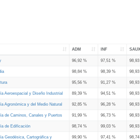
ADM
INF
SAU
y
96,92 %
97,51 %
98,9
dia
98,84 %
98,39 %
98,9
tura
95,56 %
91,27 %
98,9
ía Aeroespacial y Diseño Industrial
89,39 %
94,51 %
98,9
ría Agronómica y del Medio Natural
92,85 %
96,28 %
98,9
ría de Caminos, Canales y Puertos
91,99 %
96,73 %
98,9
ía de Edificación
98,74 %
99,03 %
98,9
ía Geodésica, Cartográfica y
99,90 %
97,41 %
98,7