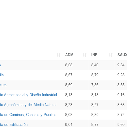
ADM
INF
SAU
y
8,68
8,40
9,34
dia
8,67
8,79
9,28
tura
8,69
7,86
8,55
ía Aeroespacial y Diseño Industrial
8,13
8,18
9,16
ría Agronómica y del Medio Natural
8,23
8,27
8,65
ría de Caminos, Canales y Puertos
8,08
8,39
8,72
ía de Edificación
9,04
8,77
9,60