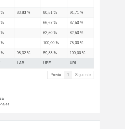
3 %
83,83 %
90,51 %
91,71 %
3 %
66,67 %
87,50 %
3 %
62,50 %
82,50 %
3 %
100,00 %
75,00 %
3 %
98,32 %
59,83 %
100,00 %
X
LAB
UPE
URI
Previa
1
Siguiente
esa
onales