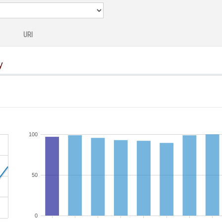
URI
y
100
50
0