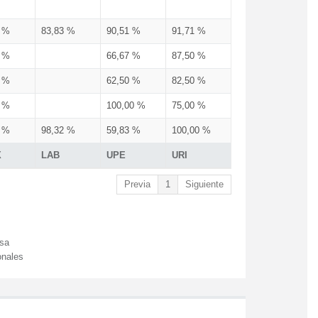
3 %
83,83 %
90,51 %
91,71 %
3 %
66,67 %
87,50 %
3 %
62,50 %
82,50 %
3 %
100,00 %
75,00 %
3 %
98,32 %
59,83 %
100,00 %
X
LAB
UPE
URI
Previa
1
Siguiente
esa
onales