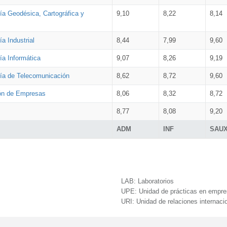
ía Geodésica, Cartográfica y
9,10
8,22
8,14
a Industrial
8,44
7,99
9,60
ía Informática
9,07
8,26
9,19
ría de Telecomunicación
8,62
8,72
9,60
ión de Empresas
8,06
8,32
8,72
8,77
8,08
9,20
ADM
INF
SAU
LAB:
Laboratorios
UPE:
Unidad de prácticas en empr
URI:
Unidad de relaciones internaci