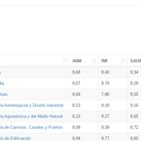
ADM
INF
SAU
y
8,68
8,40
9,34
dia
8,67
8,79
9,28
tura
8,69
7,86
8,55
ía Aeroespacial y Diseño Industrial
8,13
8,18
9,16
ría Agronómica y del Medio Natural
8,23
8,27
8,65
ría de Caminos, Canales y Puertos
8,08
8,39
8,72
ía de Edificación
9,04
8,77
9,60