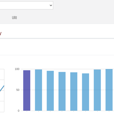
URI
y
100
50
0