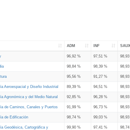
ADM
INF
SAU
y
96,92 %
97,51 %
98,9
dia
98,84 %
98,39 %
98,9
tura
95,56 %
91,27 %
98,9
ía Aeroespacial y Diseño Industrial
89,39 %
94,51 %
98,9
ría Agronómica y del Medio Natural
92,85 %
96,28 %
98,9
ría de Caminos, Canales y Puertos
91,99 %
96,73 %
98,9
ía de Edificación
98,74 %
99,03 %
98,9
ía Geodésica, Cartográfica y
99,90 %
97,41 %
98,7