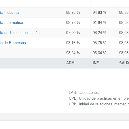
a Industrial
95,75 %
94,83 %
98,9
ía Informática
98,78 %
91,94 %
98,9
ría de Telecomunicación
97,90 %
98,24 %
98,9
ión de Empresas
93,16 %
95,75 %
98,9
98,24 %
95,34 %
98,9
ADM
INF
SAU
LAB:
Laboratorios
UPE:
Unidad de prácticas en empr
URI:
Unidad de relaciones internaci