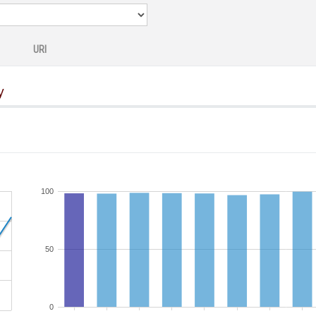
URI
y
100
50
0