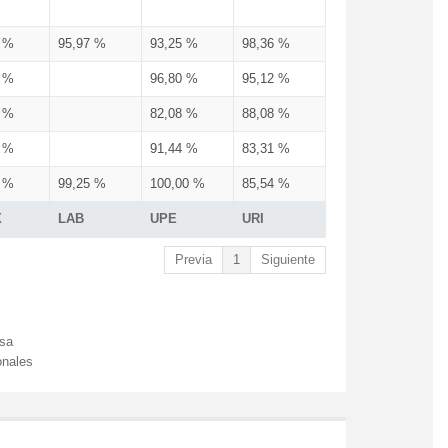
3 %
95,97 %
93,25 %
98,36 %
3 %
96,80 %
95,12 %
3 %
82,08 %
88,08 %
3 %
91,44 %
83,31 %
3 %
99,25 %
100,00 %
85,54 %
X
LAB
UPE
URI
Previa
1
Siguiente
esa
onales