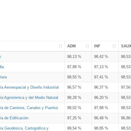
ADM
INF
SAU
y
98,13 %
98,42 %
98,5
dia
97,88 %
97,13 %
98,5
tura
98,55 %
97,41 %
98,5
ía Aeroespacial y Diseño Industrial
96,57 %
96,37 %
97,5
ría Agronómica y del Medio Natural
98,28 %
96,20 %
98,5
ría de Caminos, Canales y Puertos
98,02 %
97,88 %
98,5
ía de Edificación
97,25 %
96,48 %
96,8
ía Geodésica, Cartográfica y
99,54 %
98,85 %
98,5