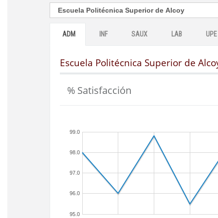
ADM
INF
SAUX
LAB
UPE
Escuela Politécnica Superior de Alco
% Satisfacción
99.0
98.0
97.0
96.0
95.0