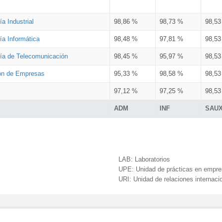
a Industrial
98,86 %
98,73 %
98,5
ía Informática
98,48 %
97,81 %
98,5
ría de Telecomunicación
98,45 %
95,97 %
98,5
ión de Empresas
95,33 %
98,58 %
98,5
97,12 %
97,25 %
98,5
ADM
INF
SAU
LAB:
Laboratorios
UPE:
Unidad de prácticas en empr
URI:
Unidad de relaciones internaci