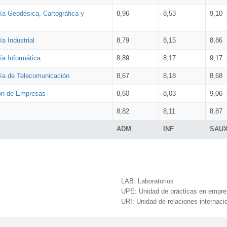
ía Geodésica, Cartográfica y
8,96
8,53
9,10
a Industrial
8,79
8,15
8,86
ía Informática
8,89
8,17
9,17
ría de Telecomunicación
8,67
8,18
8,68
ión de Empresas
8,60
8,03
9,06
8,82
8,11
8,87
ADM
INF
SAU
LAB:
Laboratorios
UPE:
Unidad de prácticas en empr
URI:
Unidad de relaciones internaci